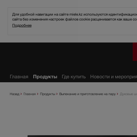
Для удобной навигации на сайте miele.kz используются идентификаци
сайта без изменения настроек файлов cookie расценивается как ваше со
Подробнее
анное
Главная
Продукты
Где купить
Новости и меропри
Назад
Главная
Продукты
Выпекание и приготовление на пару
Духовые ш