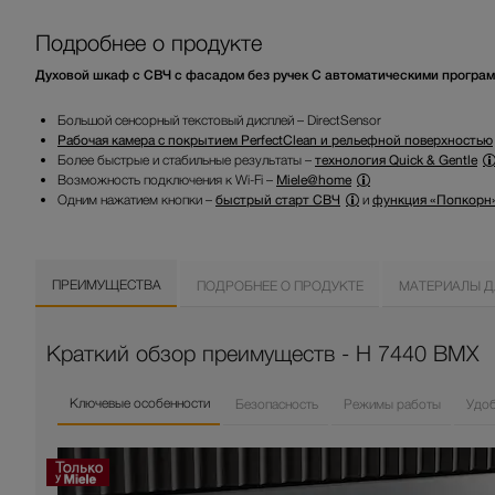
Подробнее о продукте
Духовой шкаф с СВЧ с фасадом без ручек С автоматическими прогр
Большой сенсорный текстовый дисплей – DirectSensor
Рабочая камера с покрытием PerfectClean и рельефной поверхностью
Более быстрые и стабильные результаты –
технология Quick & Gentle
Возможность подключения к Wi-Fi –
Miele@home
Одним нажатием кнопки –
быстрый старт СВЧ
и
функция «Попкорн
ПРЕИМУЩЕСТВА
ПОДРОБНЕЕ О ПРОДУКТЕ
МАТЕРИАЛЫ Д
Краткий обзор преимуществ - H 7440 BMX
Ключевые особенности
Безопасность
Режимы работы
Удо