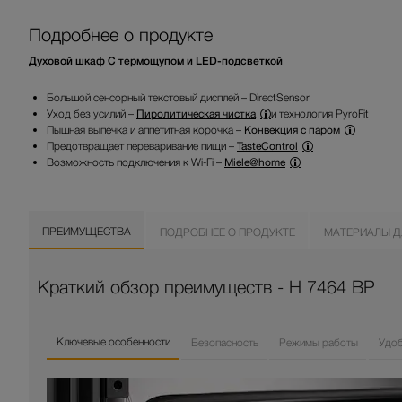
Подробнее о продукте
Духовой шкаф С термощупом и LED-подсветкой
Большой сенсорный текстовый дисплей – DirectSensor
Уход без усилий –
Пиролитическая чистка
и технология PyroFit
Пышная выпечка и аппетитная корочка –
Конвекция с паром
Предотвращает переваривание пищи –
TasteControl
Возможность подключения к Wi-Fi –
Miele@home
ПРЕИМУЩЕСТВА
ПОДРОБНЕЕ О ПРОДУКТЕ
МАТЕРИАЛЫ Д
Краткий обзор преимуществ - H 7464 BP
Ключевые особенности
Безопасность
Режимы работы
Удо