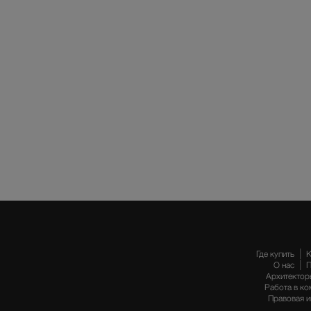
Где купить
К
О нас
П
Архитектор
Работа в ко
Правовая 