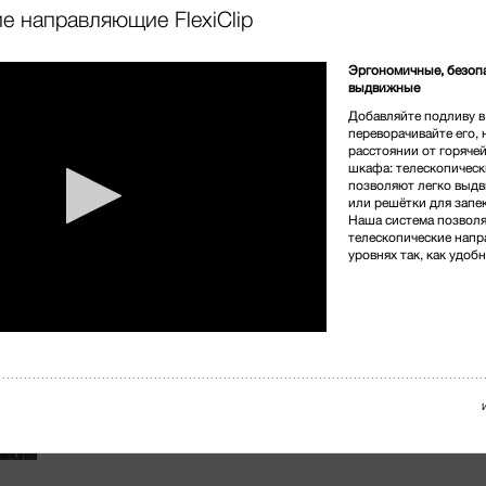
е направляющие FlexiClip
3 390 000,00 
Эргономичные, безоп
выдвижные
Цвет изделия:
Чёрный об
Добавляйте подливу в
переворачивайте его, 
расстоянии от горяче
шкафа: телескопическ
* Розничная цена
позволяют легко выдв
или решётки для запек
Наша система позволя
телескопические нап
уровнях так, как удоб