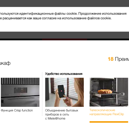
 используются идентификационные файлы cookie. Продолжение использования
e расценивается как ваше согласие на использование файлов cookie.
18
Преим
шкаф
Новости и мероприятия
Клиентский сервис
Удобство использования
отовление на пару
Духовые шкафы с СВЧ
H 7860 BP
Духовой шкаф С термощупом 
Телескопические
Функция Crisp function
Объединение бытовых
направляющие FlexiClip
приборов в сеть
с Miele@home