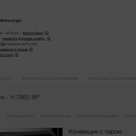
illiantLight
я – M Touch +
MotionReact
 –
камера в духовом шкафу
и технология PyroFit
нвекция с паром
eControl
ОДУКТЕ
МАТЕРИАЛЫ ДЛЯ СКАЧИВАНИЯ
СЕРВИСНОЕ ОБСЛУЖИВАН
в - H 7860 BP
Режимы работы
Удобные функции
Удобство использования
Чистка
Конвекция с паром