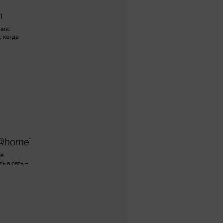
п
ния:
, когда
e@home
*
ря
 в сеть –