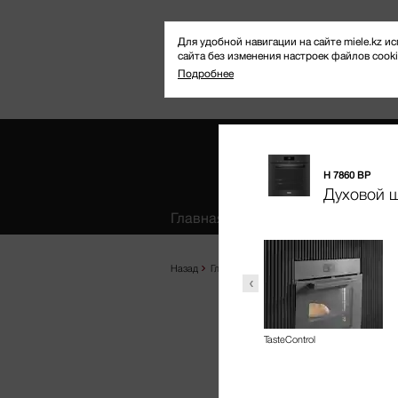
Для удобной навигации на сайте miele.kz
сайта без изменения настроек файлов cooki
Подробнее
H 7860 BP
Избранное
Духовой 
Главная
Продукты
Где купить
Назад
Главная
Продукты
Выпекание и приг
TasteControl
втоматические
Беспроводной термощуп
рограммы