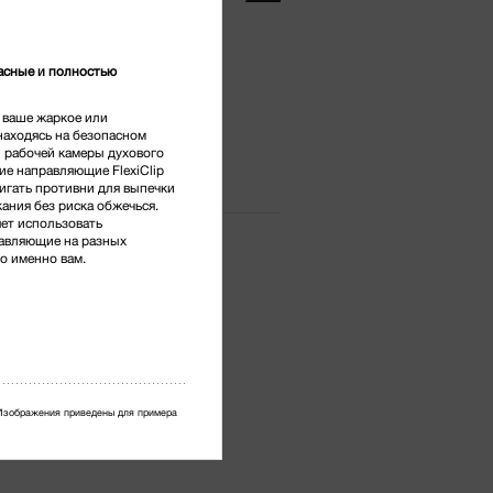
тг.
*
асные и полностью
сидиан
 ваше жаркое или
находясь на безопасном
й рабочей камеры духового
ие направляющие FlexiClip
игать противни для выпечки
ания без риска обжечься.
ет использовать
равляющие на разных
но именно вам.
Изображения приведены для примера