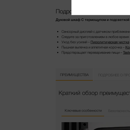
Подробнее о продукте
Духовой шкаф С термощупом и подсветкой Br
Сенсорный дисплей с датчиком приближени
Следите за приготовлением в любое время
Уход без усилий –
Пиролитическая чистка
Пышная выпечка и аппетитная корочка –
Ко
Предотвращает переваривание пищи –
Tast
ПРЕИМУЩЕСТВА
ПОДРОБНЕЕ О ПР
Краткий обзор преимущест
Ключевые особенности
Безопасность