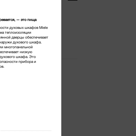
тг.
*
гревается, — это пища
ости духовых шкафов Miele
сидиан
ема теплоизоляции
лянной дверцы обеспечивает
наружи духового шкафа.
ии многопанельной
еспечивает низкую
духового шкафа. Это
опасности прибора и
ов.