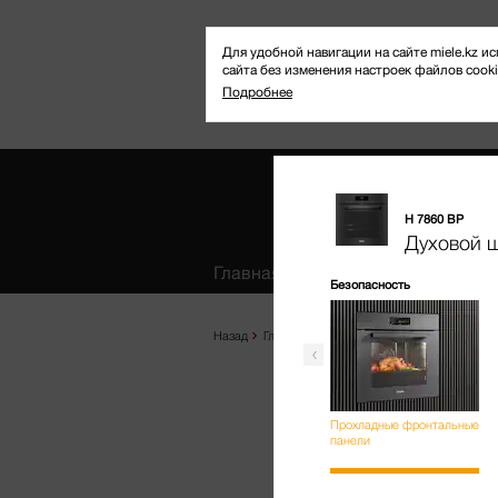
Для удобной навигации на сайте miele.kz
сайта без изменения настроек файлов cooki
Подробнее
H 7860 BP
Избранное
Духовой 
Главная
Продукты
Где купить
Безопасность
Назад
Главная
Продукты
Выпекание и приг
Прохладные фронтальные
панели