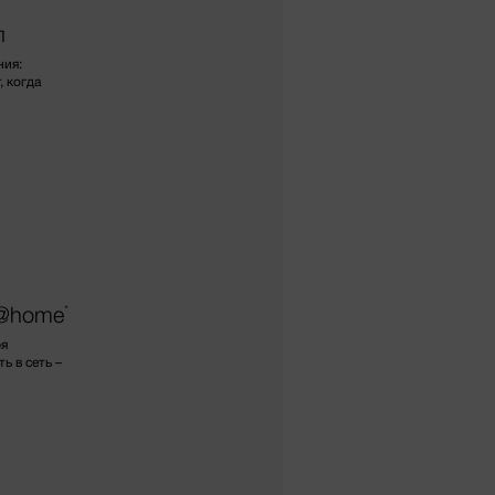
п
ния:
, когда
e@home
*
ря
 в сеть –