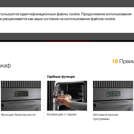
 используются идентификационные файлы cookie. Продолжение использования
e расценивается как ваше согласие на использование файлов cookie.
18
Преим
шкаф
Новости и мероприятия
Клиентский сервис
Удобные функции
отовление на пару
Духовые шкафы с СВЧ
H 7860 BP
Духовой шкаф С термощупом 
Конвекция с паром
Функции безопасности
Автоматические
программы