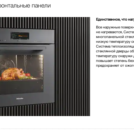
ронтальные панели
3 390 000,00 
Единственное, что на
Все наружные поверхн
Цвет изделия:
Чёрный об
не нагреваются, Сист
многопанельной стек
низкую температуру с
Система теплоизоляц
* Розничная цена
стеклянной дверцы об
температуру снаружи 
повышает степень без
предохраняет от ожог