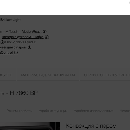
illiantLight
я – M Touch +
MotionReact
 –
камера в духовом шкафу
и технология PyroFit
нвекция с паром
eControl
ОДУКТЕ
МАТЕРИАЛЫ ДЛЯ СКАЧИВАНИЯ
СЕРВИСНОЕ ОБСЛУЖИВАН
в - H 7860 BP
Режимы работы
Удобные функции
Удобство использования
Чистка
Конвекция с паром