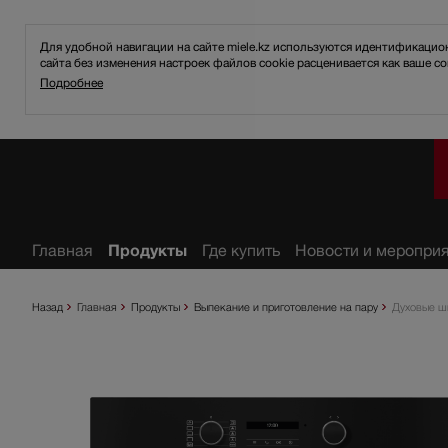
Для удобной навигации на сайте miele.kz используются идентификаци
сайта без изменения настроек файлов cookie расценивается как ваше со
Подробнее
анное
Главная
Продукты
Где купить
Новости и меропри
Назад
Главная
Продукты
Выпекание и приготовление на пару
Духовые ш