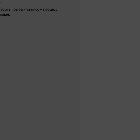
т
торты, рыба или мясо – процесс
рован.