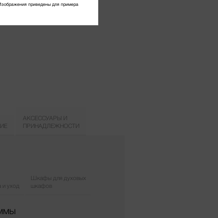
Изображения приведены для примера
АКСЕССУАРЫ И
ИЕ
ПРИНАДЛЕЖНОСТИ
Шкафы для духовых
 и уход
шкафов
аммы