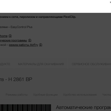
нием к сети, пиролизом и направляющими FlexiClip.
лями – EasyControl Plus
@home
ические программы
чкой –
режим работы AirFry
ОДУКТЕ
МАТЕРИАЛЫ ДЛЯ СКАЧИВАНИЯ
СЕРВИСНОЕ ОБСЛУЖИВАН
в - H 2861 BP
Режимы работы
Удобные функции
Удобство использования
Чистка
Автоматические прогр