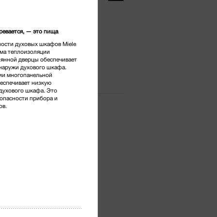
.
*
гревается, — это пища
ости духовых шкафов Miele
сидиан
ема теплоизоляции
лянной дверцы обеспечивает
наружи духового шкафа.
ии многопанельной
еспечивает низкую
духового шкафа. Это
опасности прибора и
ов.