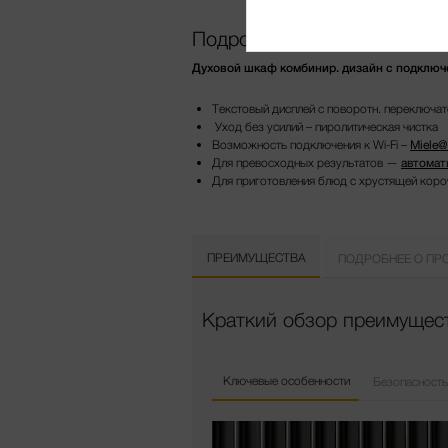
Подробнее о продукте
Духовой шкаф комбинир. дизайн с подключе
Текстовый дисплей с поворотн. переключате
Уход без усилий – пиролитическая чистка
Возможность подключения к Wi-Fi –
Miele
Для превосходных результатов —
автомат
Для приготовления блюд с хрустящей коро
ПРЕИМУЩЕСТВА
ПОДРОБНЕЕ О ПР
Краткий обзор преимущест
Ключевые особенности
Безопасность