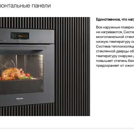
ронтальные панели
940 000,00 тг
Единственное, что на
Все наружные поверхн
Цвет изделия:
Чёрный об
не нагреваются, Сист
многопанельной стек
низкую температуру с
Система теплоизоляц
* Розничная цена
стеклянной дверцы об
температуру снаружи 
повышает степень без
предохраняет от ожог