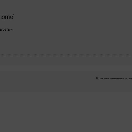
@home
*
 сеть –
Возможны изменения технич