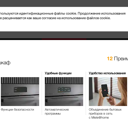
 используются идентификационные файлы cookie. Продолжение использования
e расценивается как ваше согласие на использование файлов cookie.
12
Преим
шкаф
Новости и мероприятия
Клиентский сервис
Удобные функции
Удобство использования
отовление на пару
Духовые шкафы с СВЧ
H 2861 BP
Духовой шкаф комбинир. ди
Функции безопасности
Автоматические
Объединение бытовых
пиролизом и направляющими 
программы
приборов в сеть
с Miele@home