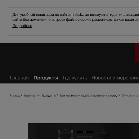
Для удобной навигации на сайте miele.kz используются идентификаци
сайта без изменения настроек файлов cookie расценивается как ваше со
Подробнее
анное
Главная
Продукты
Где купить
Новости и меропри
Назад
Главная
Продукты
Выпекание и приготовление на пару
Духовые ш