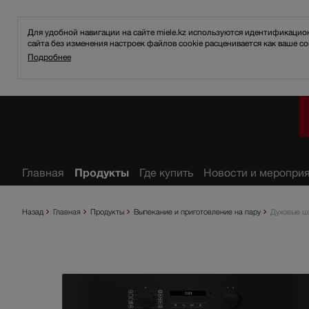
Для удобной навигации на сайте miele.kz используются идентификаци
сайта без изменения настроек файлов cookie расценивается как ваше со
Подробнее
анное
Главная
Продукты
Где купить
Новости и меропри
Назад
Главная
Продукты
Выпекание и приготовление на пару
Духовые ш