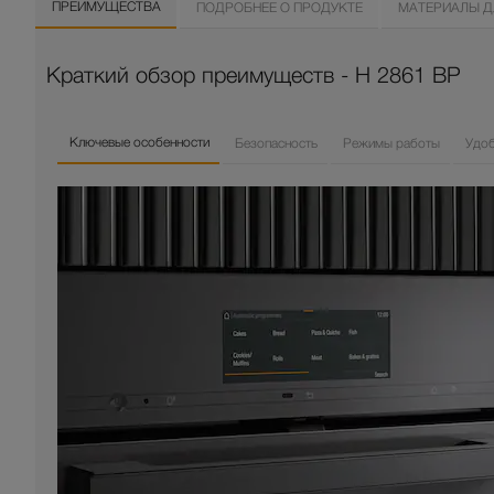
ПРЕИМУЩЕСТВА
ПОДРОБНЕЕ О ПРОДУКТЕ
МАТЕРИАЛЫ Д
Краткий обзор преимуществ - H 2861 BP
Ключевые особенности
Безопасность
Режимы работы
Удо