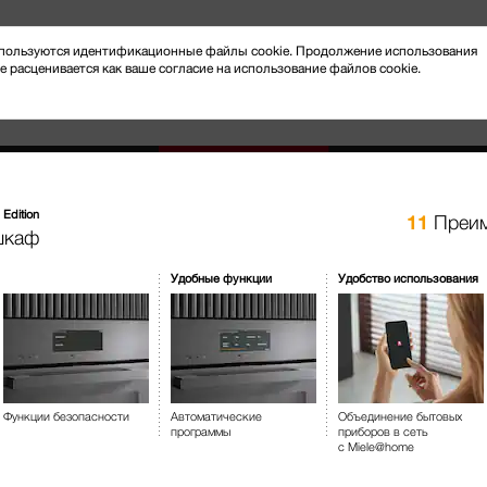
 используются идентификационные файлы cookie. Продолжение использования
e расценивается как ваше согласие на использование файлов cookie.
Edition
11
Преим
шкаф
Новости и мероприятия
Клиентский сервис
Удобные функции
Удобство использования
отовление на пару
Духовые шкафы с СВЧ
H 2861-1 BP 
Духовой шкаф
Функции безопасности
Автоматические
Объединение бытовых
программы
приборов в сеть
с Miele@home