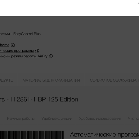
лями – EasyControl Plus
@home
ические программы
чкой –
режим работы AirFry
ОДУКТЕ
МАТЕРИАЛЫ ДЛЯ СКАЧИВАНИЯ
СЕРВИСНОЕ ОБСЛУЖИВАН
 - H 2861-1 BP 125 Edition
Режимы работы
Удобные функции
Удобство использования
Чистка
Автоматические прогр