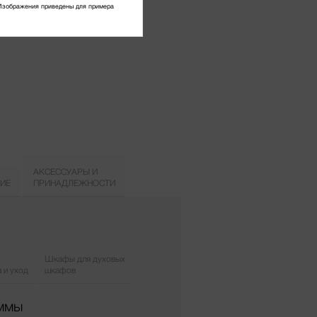
Изображения приведены для примера
АКСЕССУАРЫ И
ИЕ
ПРИНАДЛЕЖНОСТИ
Шкафы для духовых
 и уход
шкафов
аммы