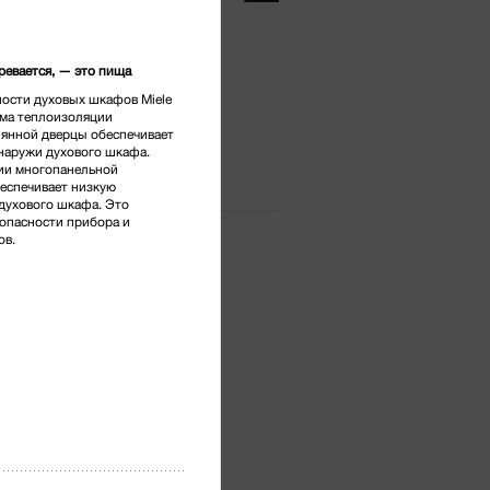
.
*
гревается, — это пища
ости духовых шкафов Miele
сидиан
ема теплоизоляции
лянной дверцы обеспечивает
наружи духового шкафа.
ии многопанельной
еспечивает низкую
духового шкафа. Это
опасности прибора и
ов.