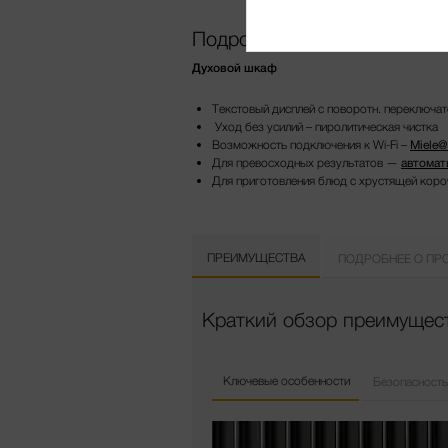
Подробнее о продукте
Духовой шкаф
Текстовый дисплей с поворотн. переключате
Уход без усилий – пиролитическая чистка
Возможность подключения к Wi-Fi –
Miele
Для превосходных результатов —
автомат
Для приготовления блюд с хрустящей коро
ПРЕИМУЩЕСТВА
ПОДРОБНЕЕ О ПР
Краткий обзор преимуществ
Ключевые особенности
Безопасность