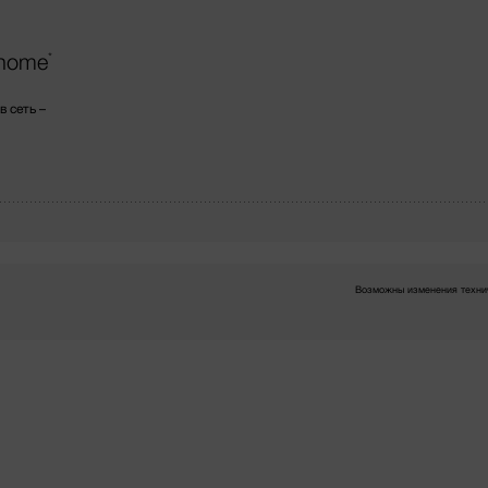
@home
*
 сеть –
Возможны изменения технич