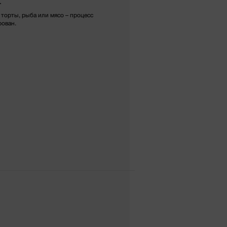
т
торты, рыба или мясо – процесс
рован.