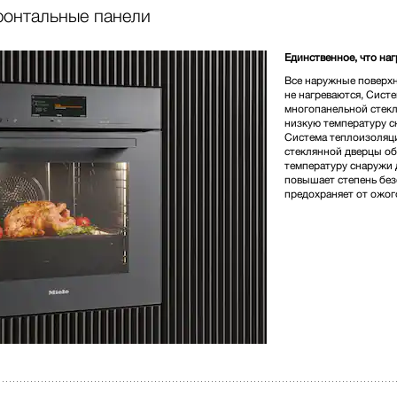
ронтальные панели
990 000,00 тг
Единственное, что на
Все наружные поверхн
Цвет изделия:
Чёрный об
не нагреваются, Сист
многопанельной стек
низкую температуру с
Система теплоизоляц
* Розничная цена
стеклянной дверцы об
температуру снаружи 
повышает степень без
предохраняет от ожог