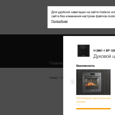
Для удобной навигации на сайте miele.kz
сайта без изменения настроек файлов cooki
Подробнее
H 2861-1 BP 125 
Избранное
Духовой 
Главная
Продукты
Где купить
Безопасность
Назад
Главная
Продукты
Выпекание и приг
Прохладные фронтальные
панели