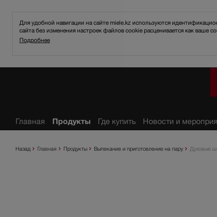
Для удобной навигации на сайте miele.kz используются идентификаци
сайта без изменения настроек файлов cookie расценивается как ваше со
Подробнее
анное
Главная
Продукты
Где купить
Новости и меропри
Назад
Главная
Продукты
Выпекание и приготовление на пару
Духовые ш