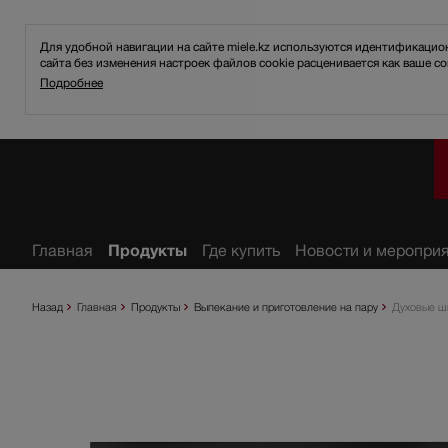
Для удобной навигации на сайте miele.kz используются идентификаци
сайта без изменения настроек файлов cookie расценивается как ваше со
Подробнее
анное
Главная
Продукты
Где купить
Новости и меропри
Назад
Главная
Продукты
Выпекание и приготовление на пару
Духовые ш