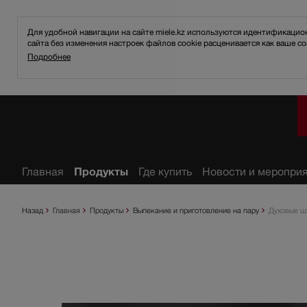
Для удобной навигации на сайте miele.kz используются идентификаци
сайта без изменения настроек файлов cookie расценивается как ваше со
Подробнее
анное
Главная
Продукты
Где купить
Новости и меропри
Назад
Главная
Продукты
Выпекание и приготовление на пару
Духовые ш