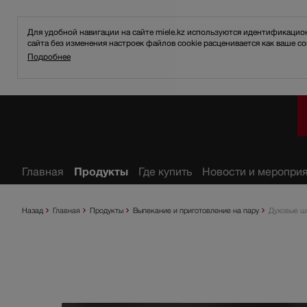
Для удобной навигации на сайте miele.kz используются идентификаци
сайта без изменения настроек файлов cookie расценивается как ваше со
Подробнее
анное
Главная
Продукты
Где купить
Новости и меропри
Назад
Главная
Продукты
Выпекание и приготовление на пару
Духовые ш