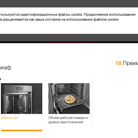
 используются идентификационные файлы cookie. Продолжение использования
e расценивается как ваше согласие на использование файлов cookie.
18
Преим
шкаф
Новости и мероприятия
Клиентский сервис
в
отовление на пару
Духовые шкафы с СВЧ
H 7860 BP
Духовой шкаф С термощупом 
BrilliantLight
Объём рабочей камеры и
уровни приготовления