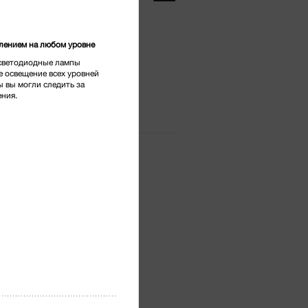
тг.
*
влением на любом уровне
светодиодные лампы
сидиан
 освещение всех уровней
ы вы могли следить за
ения.