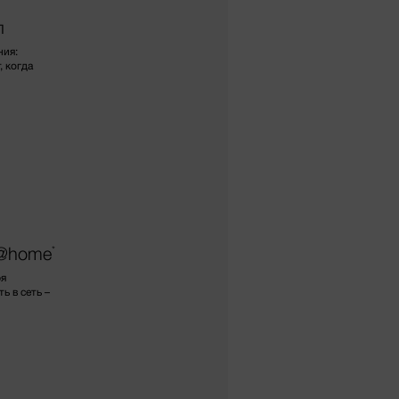
п
ния:
, когда
e@home
*
ря
 в сеть –