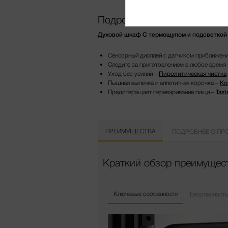
Подробнее о продукте
Духовой шкаф С термощупом и подсветкой Br
Сенсорный дисплей с датчиком приближени
Следите за приготовлением в любое время
Уход без усилий –
Пиролитическая чистка
Пышная выпечка и аппетитная корочка –
Ко
Предотвращает переваривание пищи –
Tast
ПРЕИМУЩЕСТВА
ПОДРОБНЕЕ О ПР
Краткий обзор преимущест
Ключевые особенности
Безопасность