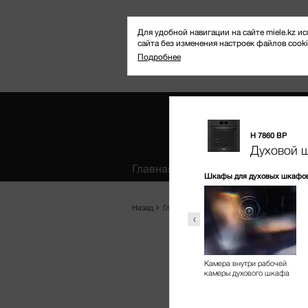
Для удобной навигации на сайте miele.kz
сайта без изменения настроек файлов cooki
Подробнее
H 7860 BP
Избранное
Духовой 
Главная
Продукты
Где купить
истка и уход
Шкафы для духовых шкафо
Назад
Главная
Продукты
Выпекание и приг
Пиролитическая чистка
тализатор AirClean
Камера внутри рабочей
и аксессуары PyroFit
камеры духового шкафа