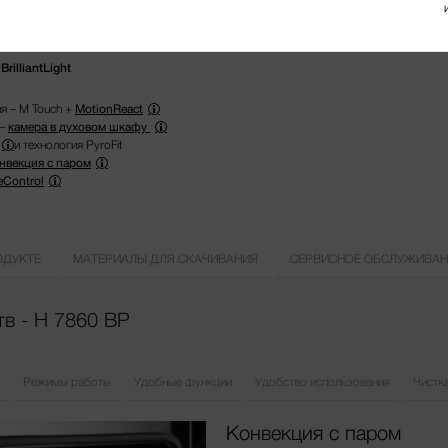
illiantLight
я – M Touch +
MotionReact
 –
камера в духовом шкафу
и технология PyroFit
нвекция с паром
eControl
ОДУКТЕ
МАТЕРИАЛЫ ДЛЯ СКАЧИВАНИЯ
СЕРВИСНОЕ ОБСЛУЖИВАН
в - H 7860 BP
Режимы работы
Удобные функции
Удобство использования
Чистка
Конвекция с паром