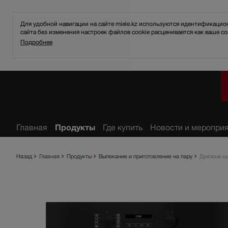
Для удобной навигации на сайте miele.kz используются идентификаци
сайта без изменения настроек файлов cookie расценивается как ваше со
Подробнее
анное
Главная
Продукты
Где купить
Новости и меропри
Назад
Главная
Продукты
Выпекание и приготовление на пару
Духовые ш