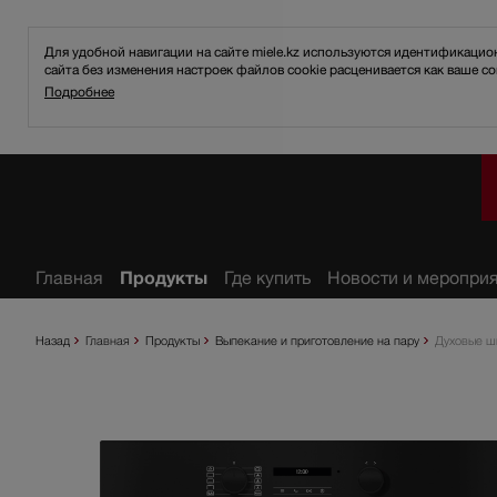
Для удобной навигации на сайте miele.kz используются идентификаци
сайта без изменения настроек файлов cookie расценивается как ваше со
Подробнее
анное
Главная
Продукты
Где купить
Новости и меропри
Назад
Главная
Продукты
Выпекание и приготовление на пару
Духовые ш