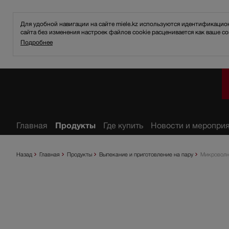
Для удобной навигации на сайте miele.kz используются идентификаци
сайта без изменения настроек файлов cookie расценивается как ваше со
Подробнее
ное
Главная
Продукты
Где купить
Новости и меропри
Назад
Главная
Продукты
Выпекание и приготовление на пару
Микроволн