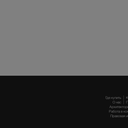
Где купить
К
О нас
П
Архитектор
Работа в ко
Правовая 