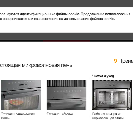
 используются идентификационные файлы cookie. Продолжение использования
e расценивается как ваше согласие на использование файлов cookie.
9
Преим
 стоящая микроволновая печь
Новости и мероприятия
Клиентский сервис
Чистка и уход
отовление на пару
Микроволновые печи
M 6012 SC
Отдельно стоящая микрово
Функция поддержания
Функции таймера
Рабочая камера из
переключателями на боковой
тепла
нержавеющей стали