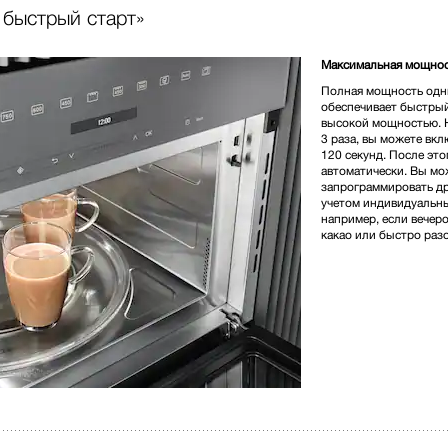
 быстрый старт»
450 000,00 тг
Максимальная мощнос
Полная мощность одн
Цвет изделия:
Нержавеющ
обеспечивает быстрый
высокой мощностью. Н
3 раза, вы можете вкл
120 секунд. После это
* Розничная цена
автоматически. Вы мо
запрограммировать др
учетом индивидуальны
например, если вечер
какао или быстро раз