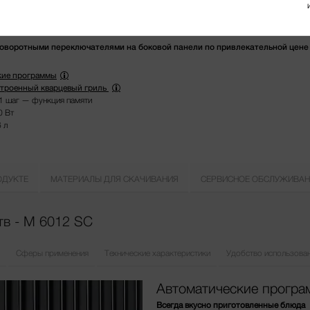
оворотными переключателями на боковой панели по привлекательной цене
кие программы
строенный кварцевый гриль
1 шаг — функция памяти
0 Вт
 л
ОДУКТЕ
МАТЕРИАЛЫ ДЛЯ СКАЧИВАНИЯ
СЕРВИСНОЕ ОБСЛУЖИВАН
тв - M 6012 SC
Сферы применения
Технические характеристики
Удобство использова
Автоматические прогр
Всегда вкусно приготовленные блюда