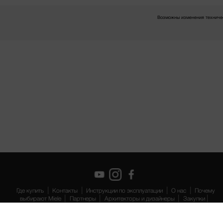
Возможны изменения техничес
Где купить
Контакты
Инструкции по эксплуатации
О нас
Почему
выбирают Miele
Партнеры
Архитекторы и дизайнеры
Закупки
Suppliers
Работа в компании
miele.com
Защита данных
Правовая
информация
Условия
Карта сайта