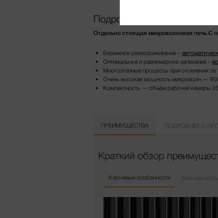
Подробнее о продукте
Отдельно стоящая микроволновая печь С п
Бережное размораживание –
автоматичес
Оптимальное и равномерное запекание –
в
Многоэтапные процессы приготовления за 
Очень высокая мощность микроволн — 90
Компактность — объём рабочей камеры 26
ПРЕИМУЩЕСТВА
ПОДРОБНЕЕ О ПР
Краткий обзор преимущес
Ключевые особенности
Безопасность