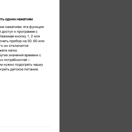
.
*
ть одним нажатием
им нажатием: эта функция
ая сталь
 доступ к программе с
ажимая кнопку 1, 2 или
ючать прибор на 30, 60 или
го он отключится
жете легко
угие значения времени с
х потребностей –
ом нужно подогреть чашку
огреть детское питание.