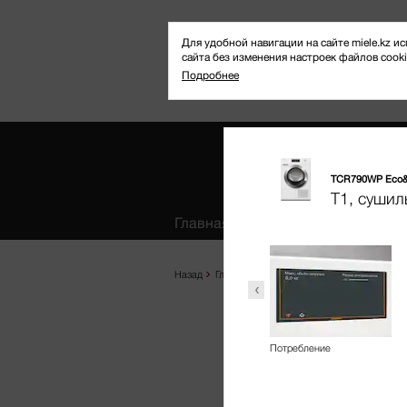
Для удобной навигации на сайте miele.kz
сайта без изменения настроек файлов cooki
Подробнее
TCR790WP Eco&
Избранное
T1, сушил
Главная
Продукты
Где купить
Эффективность
Назад
Главная
Продукты
Техника по уходу 
ilenceDrum
DryProtect
Потребление