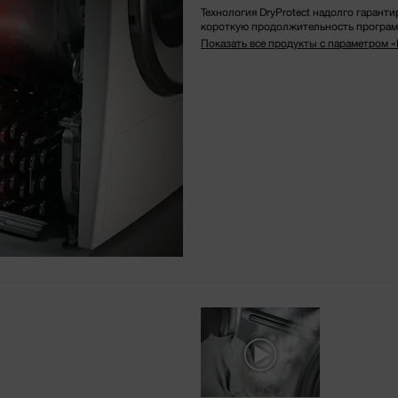
Технология DryProtect надолго гаранти
короткую продолжительность програм
Показать все продукты с параметром «