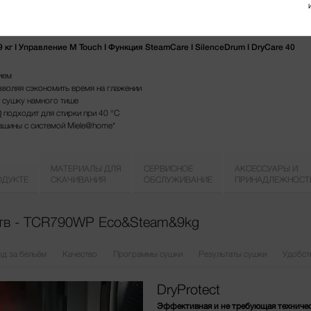
кг I Управление M Touch I Функция SteamCare I SilenceDrum I DryCare 40
ием
зволяя сэкономить время на глажении
т сушку намного тише
подходит для стирки при 40 °C
ашины с системой Miele@home*
МАТЕРИАЛЫ ДЛЯ
СЕРВИСНОЕ
АКСЕССУАРЫ И
ОДУКТЕ
СКАЧИВАНИЯ
ОБСЛУЖИВАНИЕ
ПРИНАДЛЕЖНОСТ
тв - TCR790WP Eco&Steam&9kg
д за бельём
Качество
Программы сушки
Результаты сушки
Удобст
DryProtect
Эффективная и не требующая техниче