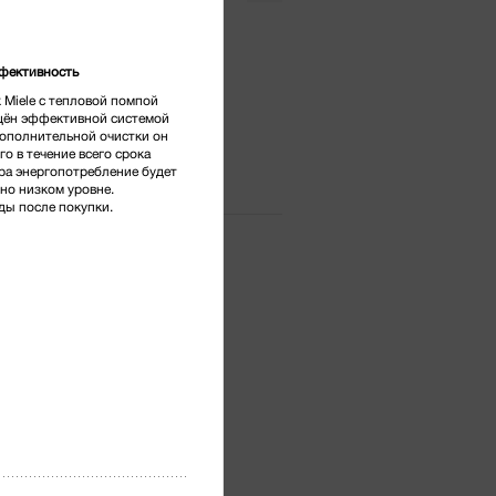
тг.
*
фективность
Miele с тепловой помпой
ён эффективной системой
дополнительной очистки он
ого в течение всего срока
ра энергопотребление будет
нно низком уровне.
ды после покупки.