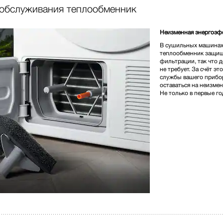
обслуживания теплообменник
1 670 000,00 
Неизменная энергоэф
В сушильных машинах 
теплообменник защищ
фильтрации, так что 
не требует. За счёт эт
службы вашего прибо
* Розничная цена
оставаться на неизме
Не только в первые го
0°