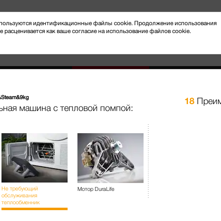
 используются идентификационные файлы cookie. Продолжение использования
e расценивается как ваше согласие на использование файлов cookie.
Steam&9kg
18
Преим
ьная машина с тепловой помпой:
Новости и мероприятия
Клиентский сервис
за бельём
Сушильные машины
TCR790WP E
T1, сушильная машина с тепл
Не требующий
Мотор DuraLife
M Touch I Функция SteamCare
обслуживания
теплообменник