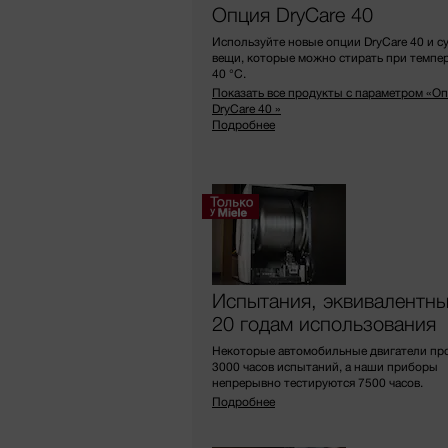
Опция DryCare 40
Используйте новые опции DryCare 40 и с
вещи, которые можно стирать при темпе
40 °C.
Показать все продукты с параметром «О
DryCare 40 »
Подробнее
Испытания, эквивалентн
20 годам использования
Некоторые автомобильные двигатели пр
3000 часов испытаний, а наши приборы
непрерывно тестируются 7500 часов.
Подробнее