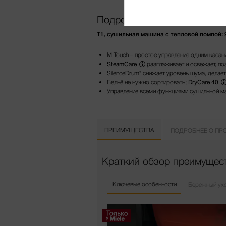
Подробнее о продукте
T1, сушильная машина с тепловой помпой: 9 
M Touch – простое управление одним касан
SteamCare
разглаживает и освежает, по
SilenceDrum* снижает уровень шума, делае
Бельё не нужно сортировать;
DryCare 40
Управление всеми функциями сушильной м
ПРЕИМУЩЕСТВА
ПОДРОБНЕЕ О ПР
Краткий обзор преимущес
Ключевые особенности
Бережный ухо