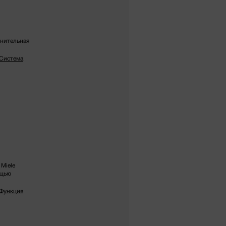
лнительная
«Система
Miele
ощью
«Функция