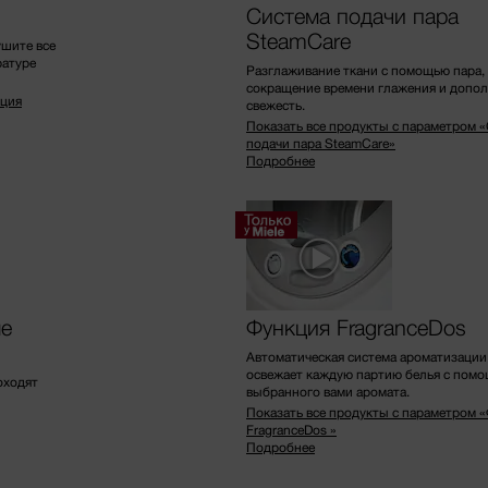
Система подачи пара
SteamCare
ушите все
ратуре
Разглаживание ткани с помощью пара,
сокращение времени глажения и допо
пция
свежесть.
Показать все продукты с параметром 
подачи пара SteamCare»
Подробнее
ые
Функция FragranceDos
Автоматическая система ароматизации 
освежает каждую партию белья с пом
оходят
выбранного вами аромата.
Показать все продукты с параметром 
FragranceDos »
Подробнее