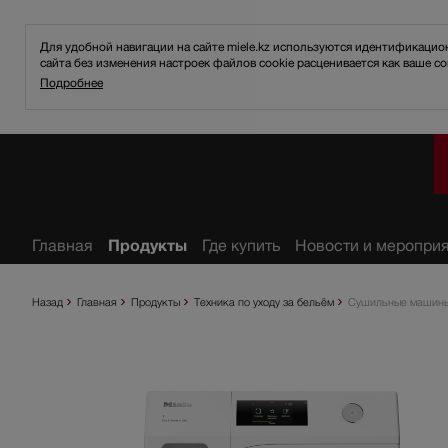
Для удобной навигации на сайте miele.kz используются идентификаци
сайта без изменения настроек файлов cookie расценивается как ваше со
Подробнее
ное
Главная
Продукты
Где купить
Новости и меропри
Назад
Главная
Продукты
Техника по уходу за бельём
Сушильные машин