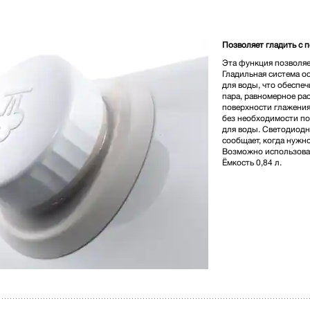
1 436 000,00 
Позволяет гладить с 
Эта функция позволяе
Гладильная система о
для воды, что обеспе
пара, равномерное ра
поверхности глажения
* Розничная цена
без необходимости по
для воды. Светодиодн
сообщает, когда нужн
Возможно использова
Ёмкость 0,84 л.