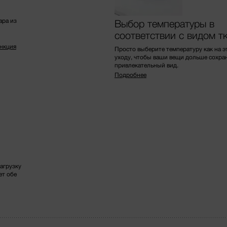
ара из
Выбор температуры в
соответствии с видом т
ункция
Просто выберите температуру как на э
уходу, чтобы ваши вещи дольше сохра
привлекательный вид.
Подробнее
агрузку
ет обе