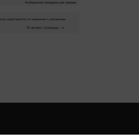
Изображения приведены для примера
ких характеристик по сравнению с указанными.
В начало страницы