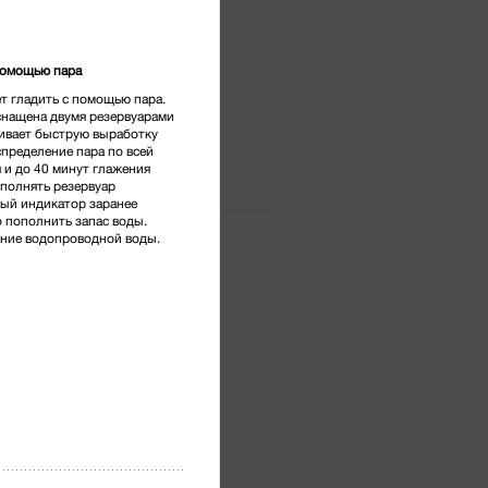
тг.
*
помощью пара
т гладить с помощью пара.
снащена двумя резервуарами
чивает быструю выработку
спределение пара по всей
 и до 40 минут глажения
полнять резервуар
ый индикатор заранее
о пополнить запас воды.
ние водопроводной воды.