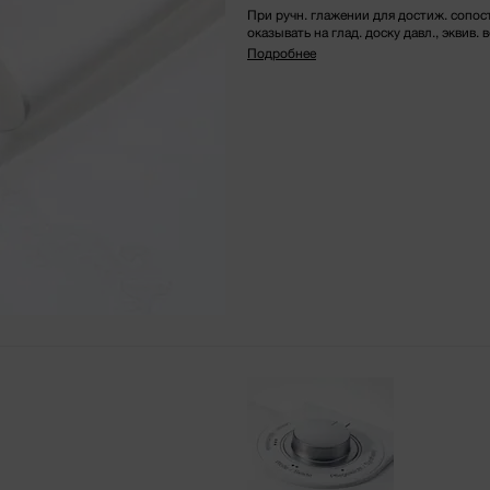
При ручн. глажении для достиж. сопо
оказывать на глад. доску давл., эквив. ве
Подробнее