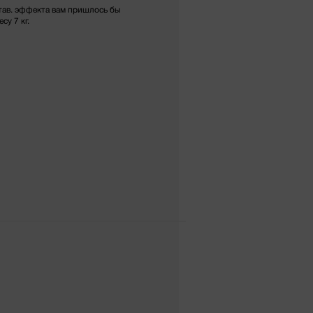
став. эффекта вам пришлось бы
су 7 кг.