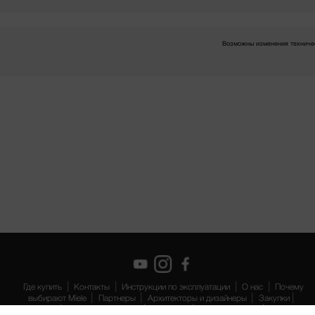
Возможны изменения техничес
Где купить
Контакты
Инструкции по эксплуатации
О нас
Почему
выбирают Miele
Партнеры
Архитекторы и дизайнеры
Закупки
Suppliers
Работа в компании
miele.com
Защита данных
Правовая