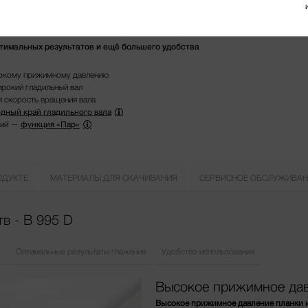
птимальных результатов и ещё большего удобства
сокому прижимному давлению
рокий гладильный вал
 скорость вращения вала
дный край гладильного вала
лий —
функция «Пар»
ОДУКТЕ
МАТЕРИАЛЫ ДЛЯ СКАЧИВАНИЯ
СЕРВИСНОЕ ОБСЛУЖИВАН
в - B 995 D
Оптимальные результаты глажения
Удобство использования
Высокое прижимное да
Высокое прижимное давление планки 