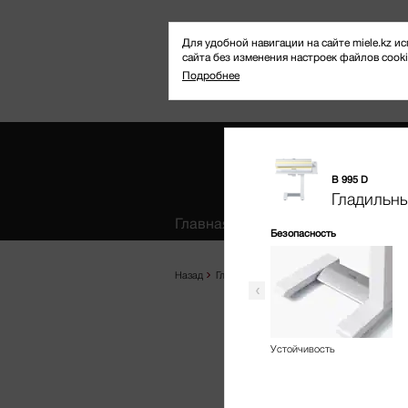
Для удобной навигации на сайте miele.kz
сайта без изменения настроек файлов cooki
Подробнее
B 995 D
Избранное
Гладильны
Главная
Продукты
Где купить
Безопасность
Назад
Главная
Продукты
Техника по уходу 
Устойчивость