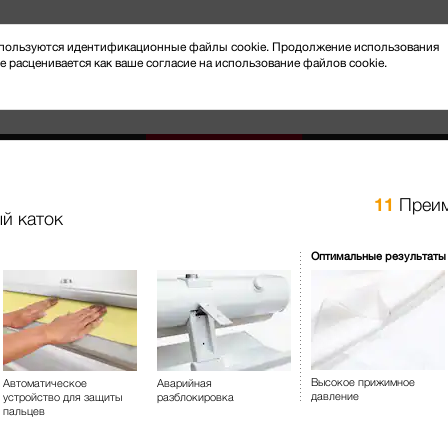
 используются идентификационные файлы cookie. Продолжение использования
e расценивается как ваше согласие на использование файлов cookie.
11
Преим
й каток
Новости и мероприятия
Клиентский сервис
Оптимальные результаты
за бельём
Гладильные системы и гладильные катки
B 995 D
Гладильный каток С функцие
Высокое прижимное
Автоматическое
Аварийная
результатов и ещё большег
давление
устройство для защиты
разблокировка
пальцев