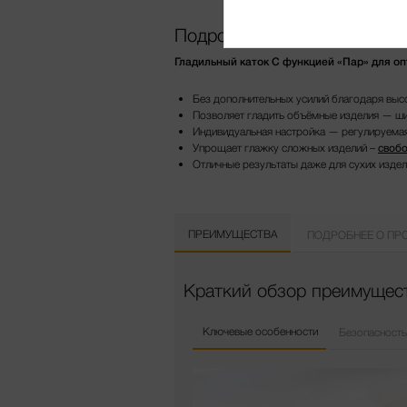
Подробнее о продукте
Гладильный каток С функцией «Пар» для о
Без дополнительных усилий благодаря вы
Позволяет гладить объёмные изделия — ши
Индивидуальная настройка — регулируемая
Упрощает глажку сложных изделий –
свобо
Отличные результаты даже для сухих изде
ПРЕИМУЩЕСТВА
ПОДРОБНЕЕ О ПР
Краткий обзор преимущест
Ключевые особенности
Безопасность