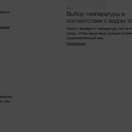
ара из
Выбор температуры в
соответствии с видом т
ункция
Просто выберите температуру как на э
уходу, чтобы ваши вещи дольше сохра
привлекательный вид.
Подробнее
агрузку
ет обе