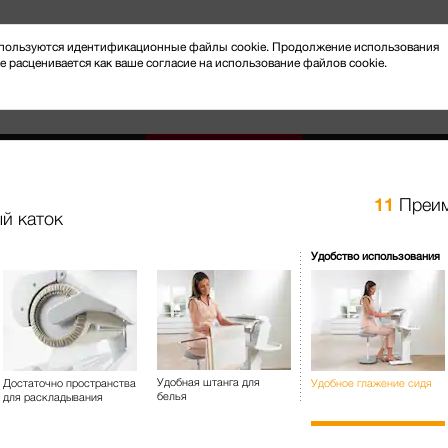
 используются идентификационные файлы cookie. Продолжение использования
e расценивается как ваше согласие на использование файлов cookie.
11
Преим
й каток
Новости и мероприятия
Клиентский сервис
Удобство использования
за бельём
Гладильные системы и гладильные катки
B 995 D
Гладильный каток С функцие
Удобная штанга для
Достаточно пространства
Удобное глажение сидя
результатов и ещё большег
белья
для раскладывания