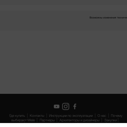
Возможны изменения техничес
Где купить
Контакты
Инструкции по эксплуатации
О нас
Почему
выбирают Miele
Партнеры
Архитекторы и дизайнеры
Закупки
Suppliers
Работа в компании
miele.com
Защита данных
Правовая