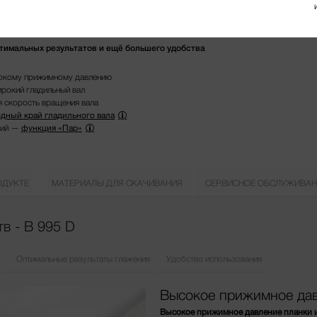
птимальных результатов и ещё большего удобства
сокому прижимному давлению
рокий гладильный вал
 скорость вращения вала
дный край гладильного вала
лий —
функция «Пар»
ОДУКТЕ
МАТЕРИАЛЫ ДЛЯ СКАЧИВАНИЯ
СЕРВИСНОЕ ОБСЛУЖИВАН
в - B 995 D
Оптимальные результаты глажения
Удобство использования
Высокое прижимное да
Высокое прижимное давление планки 