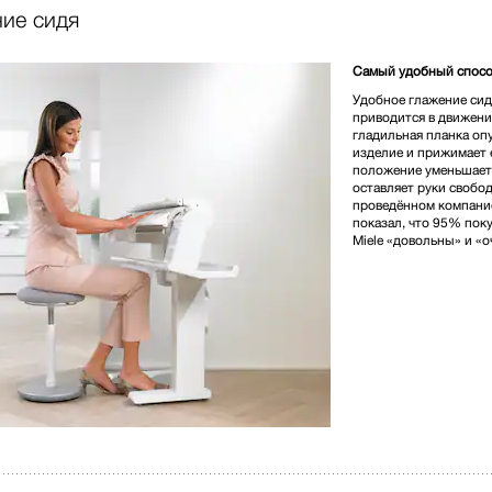
ние сидя
1 436 000,00 
Самый удобный спосо
Удобное глажение сид
приводится в движени
гладильная планка опу
изделие и прижимает 
положение уменьшает 
* Розничная цена
оставляет руки свобо
проведённом компание
показал, что 95% пок
Miele «довольны» и «