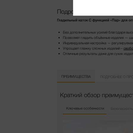
Подробнее о продукте
Гладильный каток С функцией «Пар» для о
Без дополнительных усилий благодаря вы
Позволяет гладить объёмные изделия — ши
Индивидуальная настройка — регулируемая
Упрощает глажку сложных изделий –
свобо
Отличные результаты даже для сухих изде
ПРЕИМУЩЕСТВА
ПОДРОБНЕЕ О ПР
Краткий обзор преимущест
Ключевые особенности
Безопасность