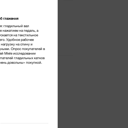
тг.
*
б глажения
я: гладильный вал
е нажатием на педаль, а
скается на текстильное
его. Удобное рабочее
нагрузку на спину и
дными. Опрос покупателей в
й Miele исследовании
упателей гладильных катков
очень довольны» покупкой.