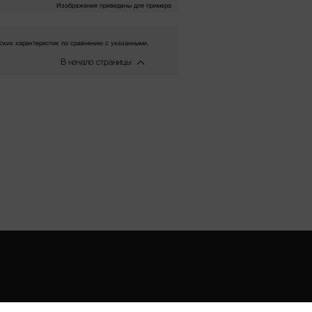
Изображения приведены для примера
ких характеристик по сравнению с указанными.
В начало страницы