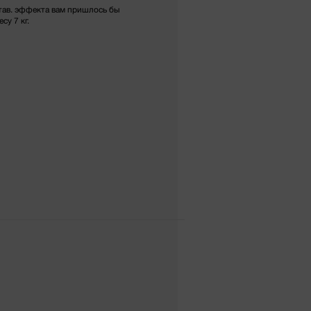
став. эффекта вам пришлось бы
су 7 кг.