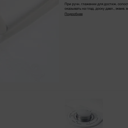
При ручн. глажении для достиж. сопо
оказывать на глад. доску давл., эквив. ве
Подробнее