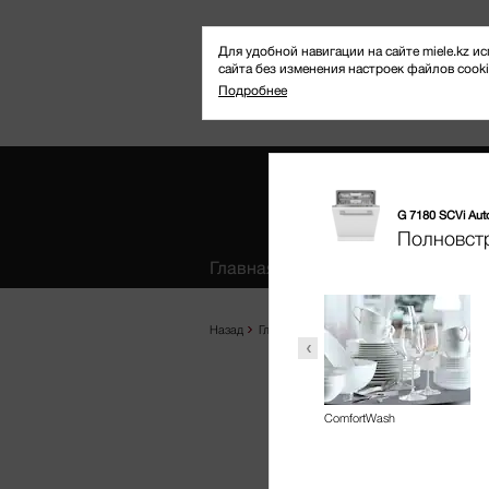
Для удобной навигации на сайте miele.kz
сайта без изменения настроек файлов cooki
Подробнее
G 7180 SCVi Au
Избранное
Полновст
Главная
Продукты
Где купить
Назад
Главная
Продукты
Посудомоечные м
ыстрая программа
BottleClean
ComfortWash