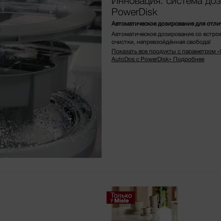
Инновация: система до
PowerDisk
Автоматическое дозирование для отли
Автоматическое дозирование со встро
очистки, непревзойдённая свобода!
Показать все продукты с параметром 
AutoDos с PowerDisk»
Подробнее