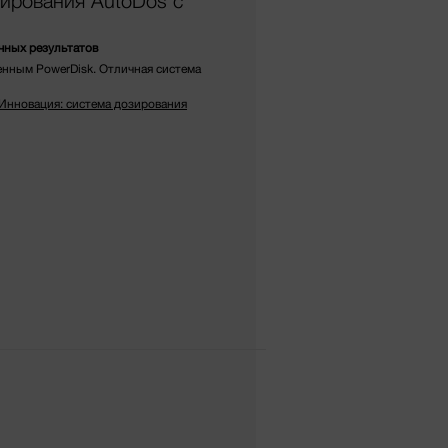
зирования AutoDos с
чных результатов
енным PowerDisk. Отличная система
«Инновация: система дозирования