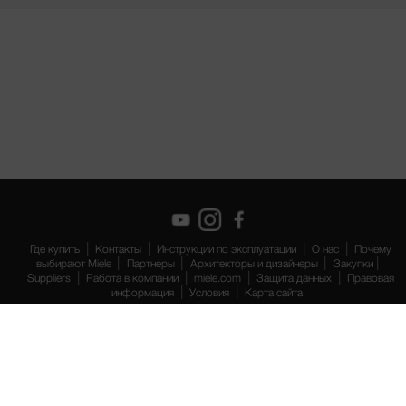
Где купить
Контакты
Инструкции по эксплуатации
О нас
Почему
выбирают Miele
Партнеры
Архитекторы и дизайнеры
Закупки
Suppliers
Работа в компании
miele.com
Защита данных
Правовая
информация
Условия
Карта сайта