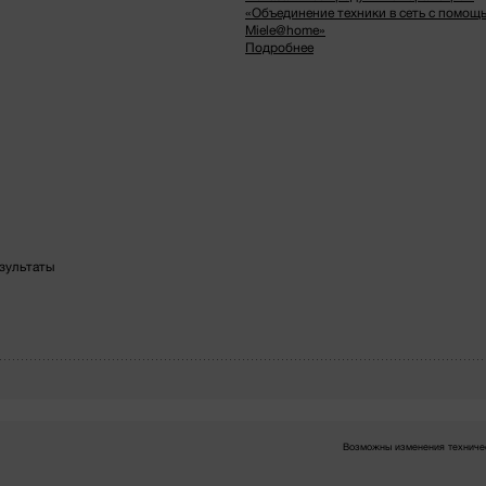
«Объединение техники в сеть с помощ
Miele@home»
Подробнее
зультаты
Возможны изменения техничес