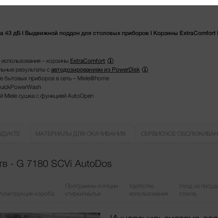
43 дБ I Выдвижной поддон для столовых приборов I Корзины ExtraComfort 
 использования – корзины
ExtraComfort
льные результаты с
автодозированием из PowerDisk
е бытовых приборов в сеть – Miele@home
QuickPowerWash
й Miele сушка с функцией AutoOpen
ОДУКТЕ
МАТЕРИАЛЫ ДЛЯ СКАЧИВАНИЯ
СЕРВИСНОЕ ОБСЛУЖИВАН
в - G 7180 SCVi AutoDos
Программы и опции
Удобство
Уход за посуд
Конструкция короба
стирки/мытья
использования
стекла