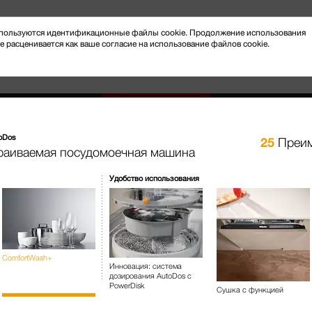
 используются идентификационные файлы cookie. Продолжение использования
e расценивается как ваше согласие на использование файлов cookie.
toDos
25
Преим
раиваемая посудомоечная машина
Новости и мероприятия
Клиентский сервис
Удобство использования
ашины
G 7180 SCVi
ComfortWash+
Полновстраиваемая посудом
Инновация: система
Выдвижной поддон для стол
дозирования AutoDos с
ExtraComfort I Система доз
PowerDisk
Сушка с функцией
Miele@home
AutoOpen