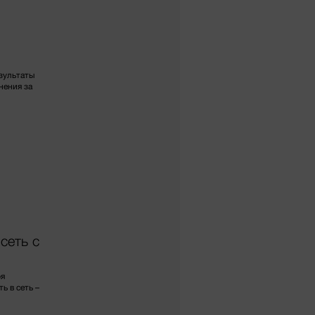
зультаты
нения за
сеть с
ря
 в сеть –