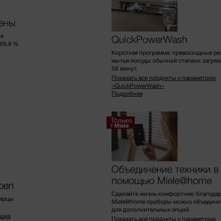
иены
ые
QuickPowerWash
99,9 %
Короткая программа: превосходные ре
мытья посуды обычной степени загряз
58 минут.
Показать все продукты с параметром
«QuickPowerWash»
Подробнее
Объединение техники в 
помощью Miele@home
pen
Сделайте жизнь комфортнее: благода
верцы
Miele@home приборы можно объединить
для дополнительных опций.
ушка
Показать все продукты с параметром