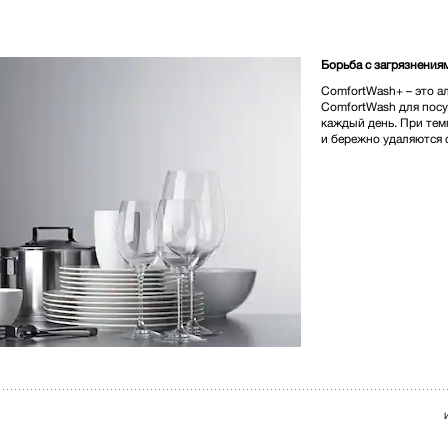
1 100 000,00 
Борьба с загрязнения
ComfortWash+ – это а
Цвет панели управления:
ComfortWash для пос
каждый день. При тем
и бережно удаляются 
* Розничная цена