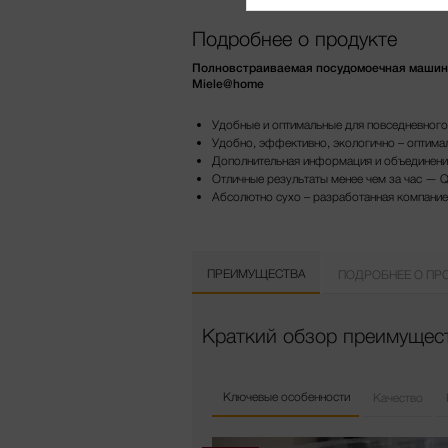
Подробнее о продукте
Полновстраиваемая посудомоечная машина 
Miele@home
Удобные и оптимальные для повседневного
Удобно, эффективно, экологично – оптима
Дополнительная информация и объединени
Отличные результаты менее чем за час — 
Абсолютно сухо – разработанная компание
ПРЕИМУЩЕСТВА
ПОДРОБНЕЕ О ПР
Краткий обзор преимущест
Ключевые особенности
Качество