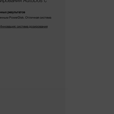
зирования AutoDos с
чных результатов
енным PowerDisk. Отличная система
«Инновация: система дозирования