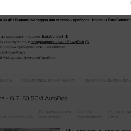
43 дБ I Выдвижной поддон для столовых приборов I Корзины ExtraComfort 
 использования – корзины
ExtraComfort
льные результаты с
автодозированием из PowerDisk
е бытовых приборов в сеть – Miele@home
QuickPowerWash
й Miele сушка с функцией AutoOpen
ОДУКТЕ
МАТЕРИАЛЫ ДЛЯ СКАЧИВАНИЯ
СЕРВИСНОЕ ОБСЛУЖИВАН
в - G 7180 SCVi AutoDos
Программы и опции
Удобство
Уход за посуд
Конструкция короба
стирки/мытья
использования
стекла