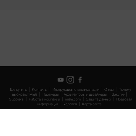
Где купить
Контакты
Инструкции по эксплуатации
О нас
Почему
выбирают Miele
Партнеры
Архитекторы и дизайнеры
Закупки
Suppliers
Работа в компании
miele.com
Защита данных
Правовая
информация
Условия
Карта сайта