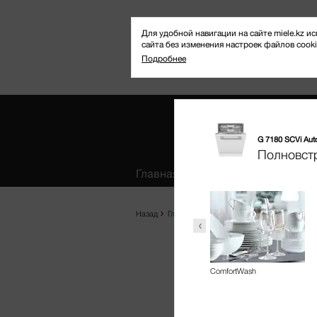
Для удобной навигации на сайте miele.kz
сайта без изменения настроек файлов cooki
Подробнее
G 7180 SCVi Au
Избранное
Полновст
Главная
Продукты
Где купить
Назад
Главная
Продукты
Посудомоечные м
ыстрая программа
BottleClean
ComfortWash