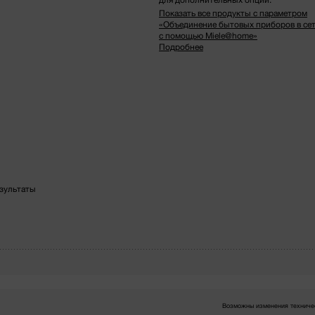
Показать все продукты с параметром
«Объединение бытовых приборов в се
с помощью Miele@home»
Подробнее
зультаты
Возможны изменения техничес