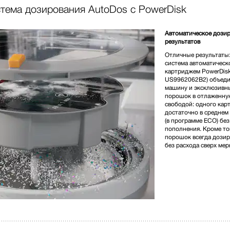
стема дозирования AutoDos с PowerDisk
1 100 000,00 
Автоматическое дози
результатов
Цвет панели управления:
Отличные результаты:
система автоматическ
картриджем PowerDisk
US9962062B2) объеди
* Розничная цена
машину и эксклюзивн
порошок в отлаженну
свободой: одного кар
достаточно в среднем
(в программе ECO) бе
пополнения. Кроме то
порошок всегда дозир
без расхода сверх мер