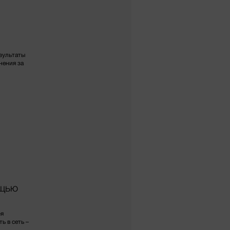
зультаты
нения за
ощью
ря
 в сеть –