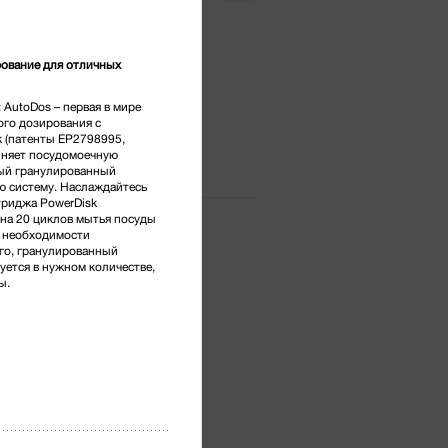
тг.
*
рование для отличных
Нержавеющая сталь
 AutoDos – первая в мире
ого дозирования с
 (патенты EP2798995,
няет посудомоечную
ый гранулированный
ю систему. Наслаждайтесь
триджа PowerDisk
 на 20 циклов мытья посуды
з необходимости
го, гранулированный
уется в нужном количестве,
ы.