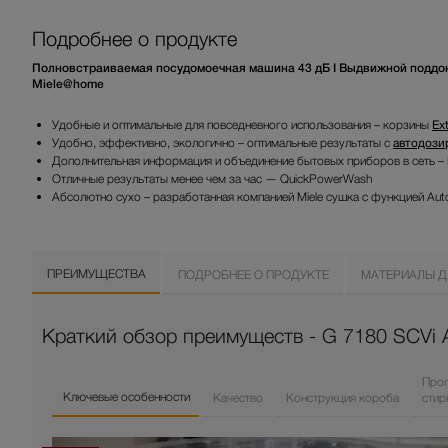
Подробнее о продукте
Полновстраиваемая посудомоечная машина 43 дБ I Выдвижной поддон 
Miele@home
Удобные и оптимальные для повседневного использования – корзины
Ex
Удобно, эффективно, экологично – оптимальные результаты с
автодози
Дополнительная информация и объединение бытовых приборов в сеть –
Отличные результаты менее чем за час — QuickPowerWash
Абсолютно сухо – разработанная компанией Miele сушка с функцией Au
ПРЕИМУЩЕСТВА
ПОДРОБНЕЕ О ПРОДУКТЕ
МАТЕРИАЛЫ Д
Краткий обзор преимуществ - G 7180 SCVi 
Прог
Ключевые особенности
Качество
Конструкция короба
стир