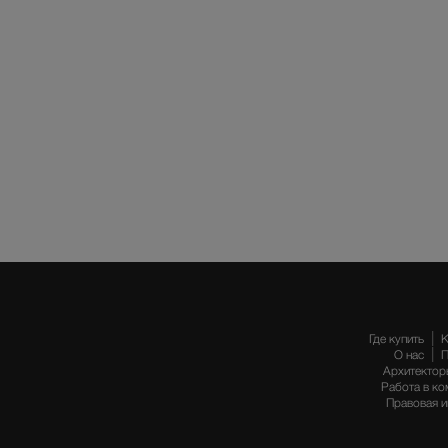
Где купить
К
О нас
П
Архитектор
Работа в ко
Правовая 