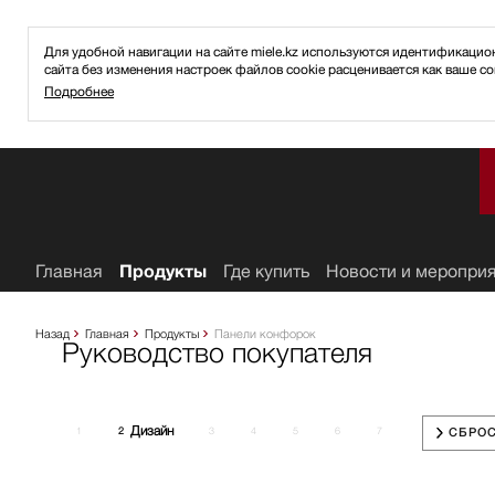
Для удобной навигации на сайте miele.kz используются идентификаци
сайта без изменения настроек файлов cookie расценивается как ваше со
Подробнее
ное
Главная
Продукты
Где купить
Новости и меропри
Назад
Главная
Продукты
Панели конфорок
Руководство покупателя
Дизайн
1
2
3
4
5
6
7
СБРОС