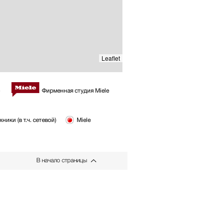
Leaflet
Фирменная студия Miele
ики (в т.ч. сетевой)
Miele
В начало страницы