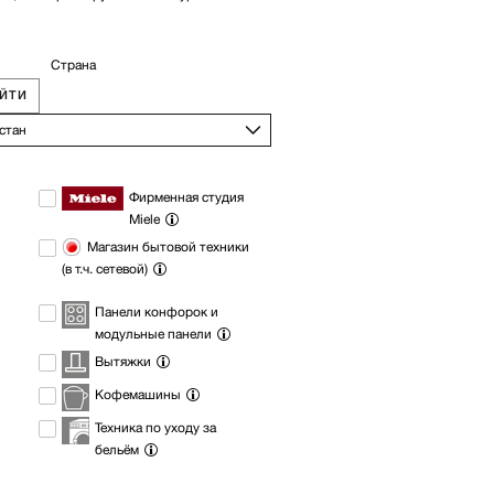
Страна
ЙТИ
стан
Фирменная студия
Miele
Магазин бытовой техники
(в т.ч. сетевой)
Панели конфорок и
модульные панели
Вытяжки
Кофемашины
Техника по уходу за
бельём