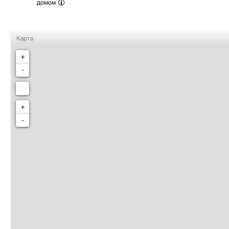
домом
Карта
+
-
+
-