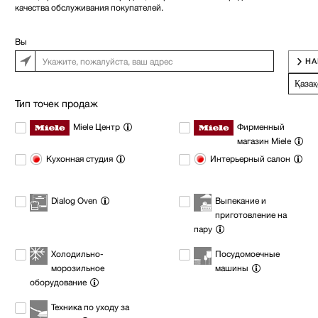
качества обслуживания покупателей.
Вы
НА
Қазақ
Тип точек продаж
Miele Центр
Фирменный
магазин Miele
Кухонная студия
Интерьерный салон
Dialog Oven
Выпекание и
приготовление на
пару
Холодильно-
Посудомоечные
морозильное
машины
оборудование
Техника по уходу за