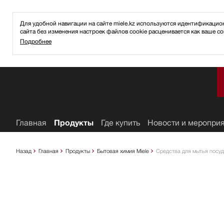
Для удобной навигации на сайте miele.kz используются идентификаци
сайта без изменения настроек файлов cookie расценивается как ваше со
Подробнее
ное
Главная
Продукты
Где купить
Новости и меропри
Назад
Главная
Продукты
Бытовая химия Miele
Средства для мытья посу