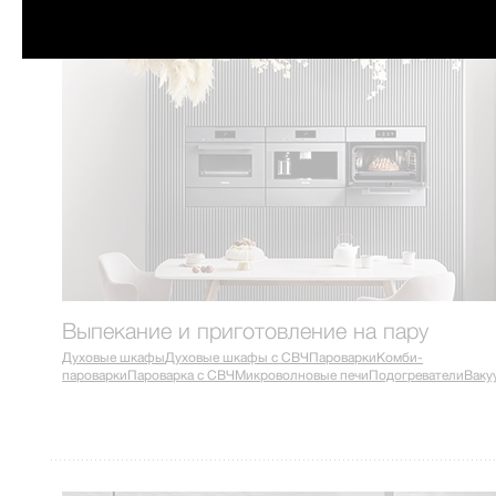
Выпекание и приготовление на пару
Духовые шкафы
Духовые шкафы с СВЧ
Пароварки
Комби-
пароварки
Пароварка с СВЧ
Микроволновые печи
Подогреватели
Ваку