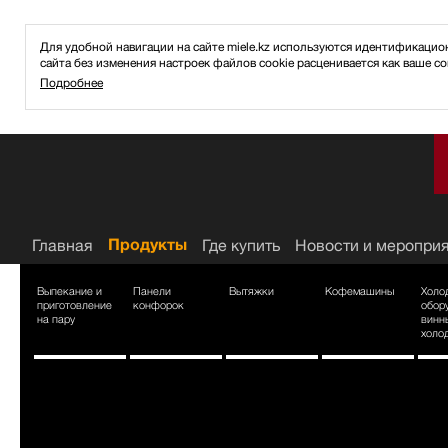
Для удобной навигации на сайте miele.kz используются идентификаци
сайта без изменения настроек файлов cookie расценивается как ваше со
Подробнее
ное
Продукты
Главная
Продукты
Где купить
Новости и меропри
Выпекание и
Панели
Вытяжки
Кофемашины
Холо
Главная
приготовление
конфорок
обор
на пару
винн
холо
Немецкая бытовая техника Miele
премиум-класса