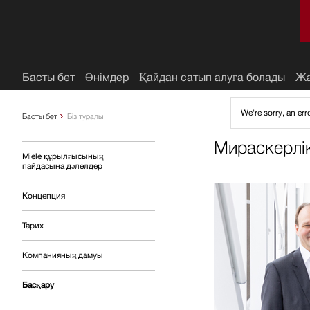
 нәрсе тізімі
Басты бет
Өнімдер
Қайдан сатып алуға болады
Жа
We're sorry, an er
Басты бет
Біз туралы
Мираскерлі
Miele құрылғысының
пайдасына дәлелдер
Концепция
Тарих
Компанияның дамуы
Басқару