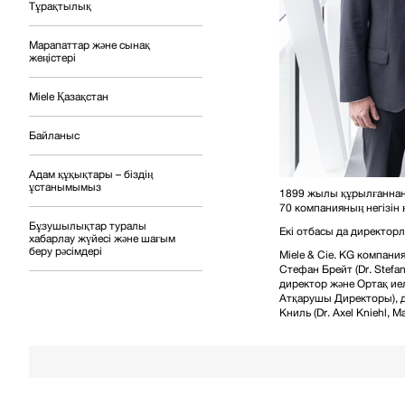
Тұрақтылық
Марапаттар және сынақ
жеңістері
Miele Қазақстан
Байланыс
Адам құқықтары – біздің
ұстанымымыз
1899 жылы құрылғаннан 
70 компанияның негізін
Бұзушылықтар туралы
Екі отбасы да директорл
хабарлау жүйесі және шағым
беру рәсімдері
Miele & Cie. KG компан
Стефан Брейт (Dr. Stefa
директор және Ортақ иел
Атқарушы Директоры), д
Книль (Dr. Axel Kniehl,