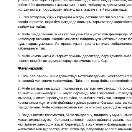
себепті бағдарламалық жасақтаманы кері жобалауға, декомпиляциял
қолданыстағы тәсілдермен айла-шарғы жасауға тыйым салынады.
3. Егер авторлық құқық бірыңғай жағдай ретінде белгілі бір алғыша
екенін көрсетсе, онда бұл жағдайда алдыңғы тармақтарда көрсетілг
тыйым салмайды.
4. Miele пайдаланушыға кез келген уақытта жүктелетін файлдарды 
келісімдер аясында іскерлік мақсатта пайдалануға қайтарып алуға бо
құқықтарды ұсынады. Авторлық құқық туралы ықтимал хабарламалар
қабылдануы тиіс.
5. Miele компаниясы Интернет арқылы деректерді беру қауіпсіз емес
немесе оны бөгде адамдар қарау ықтималдылығы бар.
Жауапкершілік
1. Осы Келісім бойынша қолжетімді материалдар мен жүктелетін фа
ешқандай мәлімдеме жасалмайды. Тиісінше, олар бойынша кепілдік 
2. Miele ақпараттың дәлдігі, толықтығы, сапасы мен сенімділігі, со
алынатын нәтижелер үшін жауап бермейді. Miele жүктелетін файл
мысалы, қызмет көрсетудің үзілуіне, алынбаған табысқа, ақпарат пе
компаниясы жүктелетін файлдар түрінде ұсынған бағдарламалық ж
пайдаланушы Miele компаниясымен келісе отырып қабылдауы керек
3. Заңды негізге қарамастан, Miele пайдалану, пайдалану мүмкін еме
жасақтаманың мүмкін болатын қателері немесе пайдаланушының орн
келтірілген зиян үшін жауап бермейді. Сіз жүктелетін файлдарды өз
жасақтама мен ақпаратқа, атап айтқанда, пайдалану қолайлылығына