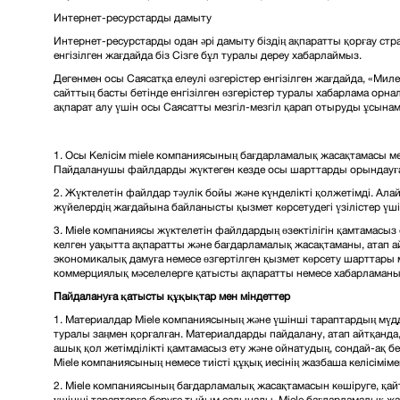
Интернет-ресурстарды дамыту
Интернет-ресурстарды одан әрі дамыту біздің ақпаратты қорғау страт
енгізілген жағдайда біз Сізге бұл туралы дереу хабарлаймыз.
Дегенмен осы Саясатқа елеулі өзгерістер енгізілген жағдайда, «М
сайттың басты бетінде енгізілген өзгерістер туралы хабарлама орн
ақпарат алу үшін осы Саясатты мезгіл-мезгіл қарап отыруды ұсына
1. Осы Келісім miele компаниясының бағдарламалық жасақтамасы ме
Пайдаланушы файлдарды жүктеген кезде осы шарттарды орындауға 
2. Жүктелетін файлдар тәулік бойы және күнделікті қолжетімді. Ала
жүйелердің жағдайына байланысты қызмет көрсетудегі үзілістер үші
3. Miele компаниясы жүктелетін файлдардың өзектілігін қамтамасыз е
келген уақытта ақпаратты және бағдарламалық жасақтаманы, атап а
экономикалық дамуға немесе өзгертілген қызмет көрсету шарттары 
коммерциялық мәселелерге қатысты ақпаратты немесе хабарлама
Пайдалануға қатысты құқықтар мен міндеттер
1. Материалдар Miele компаниясының және үшінші тараптардың мүдд
туралы заңмен қорғалған. Материалдарды пайдалану, атап айтқанда, 
ашық қол жетімділікті қамтамасыз ету және ойнатудың, сондай-ақ бей
Miele компаниясының немесе тиісті құқық иесінің жазбаша келісімімен
2. Miele компаниясының бағдарламалық жасақтамасын көшіруге, қайта
үшінші тараптарға беруге тыйым салынады. Miele бағдарламалық ж