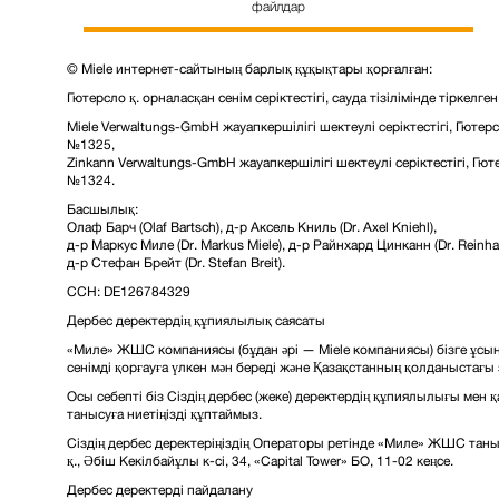
файлдар
© Miele интернет-сайтының барлық құқықтары қорғалған:
Гютерсло қ. орналасқан сенім серіктестігі, сауда тізілімінде тіркелг
Miele Verwaltungs-GmbH жауапкершілігі шектеулі серіктестігі, Гютерсл
№1325,
Zinkann Verwaltungs-GmbH жауапкершілігі шектеулі серіктестігі, Гютер
№1324.
Басшылық:
Олаф Барч (Olaf Bartsch), д-р Аксель Книль (Dr. Axel Kniehl),
д-р Маркус Миле (Dr. Markus Miele), д-р Райнхард Цинканн (Dr. Reinha
д-р Стефан Брейт (Dr. Stefan Breit).
ССН: DE126784329
Дербес деректердің құпиялылық саясаты
«Миле» ЖШС компаниясы (бұдан әрі — Miele компаниясы) бізге ұс
сенімді қорғауға үлкен мән береді және Қазақстанның қолданыстағы 
Осы себепті біз Сіздің дербес (жеке) деректердің құпиялылығы мен қ
танысуға ниетіңізді құптаймыз.
Сіздің дербес деректеріңіздің Операторы ретінде «Миле» ЖШС тан
қ., Әбіш Кекілбайұлы к-сі, 34, «Capital Tower» БО, 11-02 кеңсе.
Дербес деректерді пайдалану