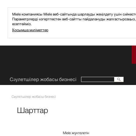
Miele компаниясы Miele веб-сайтында шарлауды жеңілдету үшін сәйкес
Параметрлерді өзгертпестен веб-сайтты пайдалануды жалғастырсаңыз, 
есептейміз.
Қосымша мәліметтер
Сәулетшілер жобасы бизнесі
Сәулетшілер жобасы бизнесі
Шарттар
Miele жүктелетін