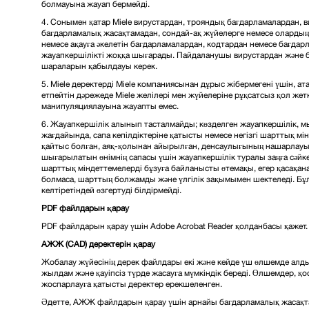
болмауына жауап бермейді.
4. Сонымен қатар Miele вирустардан, трояндық бағдарламалардан, 
бағдарламалық жасақтамадан, сондай-ақ жүйелерге немесе олардың б
немесе ақауға әкелетін бағдарламалардан, кодтардан немесе бағдарл
жауапкершілікті жоққа шығарады. Пайдаланушы вирустардан және б
шараларын қабылдауы керек.
5. Miele деректерді Miele компаниясынан дұрыс жібермегені үшін, ата
етпейтін дәрежеде Miele желілері мен жүйелеріне рұқсатсыз қол же
манипуляциялауына жауапты емес.
6. Жауапкершілік алынып тасталмайды; көзделген жауапкершілік,
жағдайында, сапа кепілдіктеріне қатысты немесе негізгі шарттық 
қайтыс болған, аяқ-қолынан айырылған, денсаулығының нашарлауы 
шығарылатын өнімнің сапасы үшін жауапкершілік туралы заңға сәйке
шарттық міндеттемелерді бұзуға байланысты өтемақы, егер қасақа
болмаса, шарттың болжамды және үлгілік зақымымен шектеледі. Б
келтіретіндей өзгертуді білдірмейді.
PDF файлдарын қарау
PDF файлдарын қарау үшін Adobe Acrobat Reader қолданбасы қажет.
АЖЖ (CAD) деректерін қарау
Жобалау жүйесінің дерек файлдары екі және кейде үш өлшемде алд
жылдам және қауіпсіз түрде жасауға мүмкіндік береді. Өлшемдер, қ
жоспарлауға қатысты деректер ерекшеленген.
Әдетте, АЖЖ файлдарын қарау үшін арнайы бағдарламалық жасақта