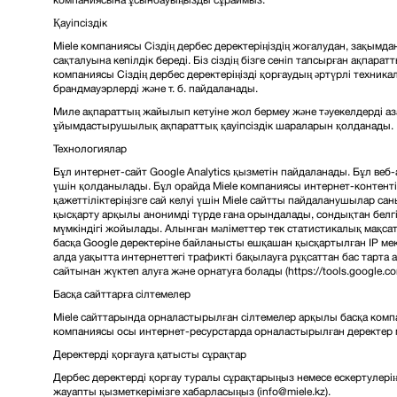
Қауіпсіздік
Miele компаниясы Сіздің дербес деректеріңіздің жоғалудан, зақымд
сақталуына кепілдік береді. Біз сіздің бізге сеніп тапсырған ақпаратт
компаниясы Сіздің дербес деректеріңізді қорғаудың әртүрлі техника
брандмауэрлерді және т. б. пайдаланады.
Миле ақпараттың жайылып кетуіне жол бермеу және тәуекелдерді аз
ұйымдастырушылық ақпараттық қауіпсіздік шараларын қолданады.
Технологиялар
Бұл интернет-сайт Google Analytics қызметін пайдаланады. Бұл веб
үшін қолданылады. Бұл орайда Miele компаниясы интернет-контенті
қажеттіліктеріңізге сай келуі үшін Miele сайтты пайдаланушылар са
қысқарту арқылы анонимді түрде ғана орындалады, сондықтан белгіл
мүмкіндігі жойылады. Алынған мәліметтер тек статистикалық мақса
басқа Google деректеріне байланысты ешқашан қысқартылған IP мек
алда уақытта интернеттегі трафикті бақылауға рұқсаттан бас тарта а
сайтынан жүктеп алуға және орнатуға болады (https://tools.google.co
Басқа сайттарға сілтемелер
Miele сайттарында орналастырылған сілтемелер арқылы басқа компа
компаниясы осы интернет-ресурстарда орналастырылған деректер 
Деректерді қорғауға қатысты сұрақтар
Дербес деректерді қорғау туралы сұрақтарыңыз немесе ескертулерің
жауапты қызметкерімізге хабарласыңыз (info@miele.kz).