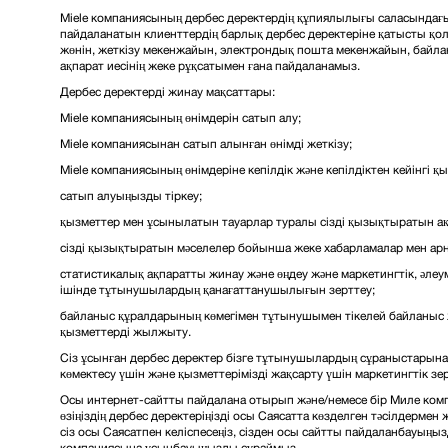
Miele компаниясының дербес деректердің құпиялылығы саласындағ
пайдаланатын клиенттердің барлық дербес деректеріне қатысты қол
жөнін, жеткізу мекенжайын, электрондық пошта мекенжайын, байла
ақпарат иесінің жеке рұқсатымен ғана пайдаланамыз.
Дербес деректерді жинау мақсаттары:
Miele компаниясының өнімдерін сатып алу;
Miele компаниясынан сатып алынған өнімді жеткізу;
Miele компаниясының өнімдеріне кепілдік және кепілдіктен кейінгі қы
сатып алуыңызды тіркеу;
қызметтер мен ұсынылатын тауарлар туралы сізді қызықтыратын ақ
сізді қызықтыратын мәселелер бойынша жеке хабарламалар мен ар
статистикалық ақпаратты жинау және өңдеу және маркетингтік, әлеум
ішінде тұтынушылардың қанағаттанушылығын зерттеу;
байланыс құралдарының көмегімен тұтынушымен тікелей байланыс
қызметтерді жылжыту.
Сіз ұсынған дербес деректер бізге тұтынушылардың сұраныстарына ж
көмектесу үшін және қызметтерімізді жақсарту үшін маркетингтік зер
Осы интернет-сайтты пайдалана отырып және/немесе бір Миле комп
өзіңіздің дербес деректеріңізді осы Саясатта көзделген тәсілдермен ж
сіз осы Саясатпен келіспесеңіз, сізден осы сайтты пайдаланбауыңыз
компаниясына ұсынбауыңызды сұраймыз.