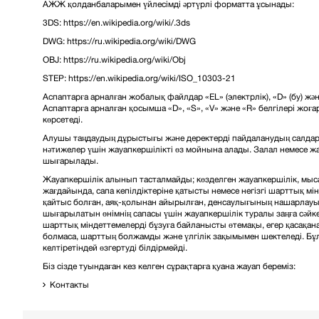
АЖЖ қолданбаларымен үйлесімді әртүрлі форматта ұсынады:
3DS: https://en.wikipedia.org/wiki/.3ds
DWG: https://ru.wikipedia.org/wiki/DWG
OBJ: https://ru.wikipedia.org/wiki/Obj
STEP: https://en.wikipedia.org/wiki/ISO_10303-21
Аспаптарға арналған жобалық файлдар «EL» (электрлік), «D» (бу) жән
Аспаптарға арналған қосымша «D», «S», «V» және «R» белгілері жоға
көрсетеді.
Алушы таңдаудың дұрыстығы және деректерді пайдаланудың салдары
нәтижелер үшін жауапкершілікті өз мойнына алады. Залал немесе ж
шығарылады.
Жауапкершілік алынып тасталмайды; көзделген жауапкершілік, мы
жағдайында, сапа кепілдіктеріне қатысты немесе негізгі шарттық 
қайтыс болған, аяқ-қолынан айырылған, денсаулығының нашарлауы 
шығарылатын өнімнің сапасы үшін жауапкершілік туралы заңға сәйке
шарттық міндеттемелерді бұзуға байланысты өтемақы, егер қасақа
болмаса, шарттың болжамды және үлгілік зақымымен шектеледі. Б
келтіретіндей өзгертуді білдірмейді.
Біз сізде туындаған кез келген сұрақтарға қуана жауап береміз:
Контакты