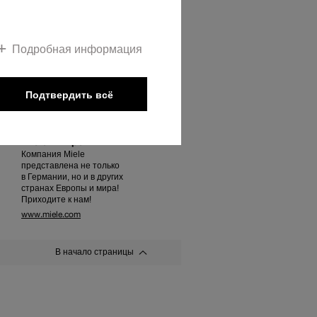
Tower» 1 этаж
К подразделениям компании
Подробная информация
Подтвердить всё
Miele в мире
Компания Miele
представлена не только
в Германии, но и в других
странах Европы и мира!
Приходите к нам!
www.miele.com
В начало страницы