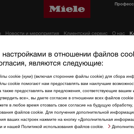
Професс
ы
Новости и мероприятия
Клиентский сервис
О нас
К
настройками в отношении файлов cook
огласия, являются следующие:
ы cookie (куки) (включая сторонние файлы cookie) для сбора ин
Связаться онлайн
йлы cookie помогают нам предоставлять вам наилучшие возможност
 а также предоставлять вам предложения, соответствующие вашим 
или по электронной почте
вердить все», вы даете согласие в отношении всех файлов cookie л
сей
info@miele.kz
ете в любое время отозвать свое согласие на будущую обработку,
ования файлов cookie. Для получения дополнительной информаци
ния ваших настроек нажмите на кнопку «Дополнительная информац
 и нашей Политикой использования файлов cookie.
Дополните
ша