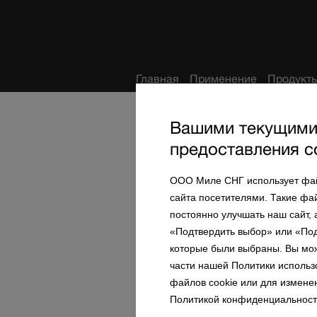
Избранное
Главная
Применение
Продукт
Главная
Вашими текущими 
предоставления с
Свяжитесь с нами
ООО Миле СНГ использует файл
Связаться по телефону
сайта посетителями. Такие фа
постоянно улучшать наш сайт,
Единый центр обслуживания клиентов
«Подтвердить выбор» или «Подт
Телефон: 8 (800) 080 53 33 (звонок по в
территории Казахстана бесплатный)
которые были выбраны. Вы мож
+7 (727) 313 23 00
части нашей Политики использ
Пн.-Пт.: с 9:00 до 18:00
файлов cookie или для измене
Адрес центрального офиса:
Политикой конфиденциальности
ТОО «Миле» 050060, г. Алматы, ул. Аби