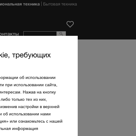
иональная техника
Бытовая техника
онтакты
ie, требующих
Собственные точки
продаж Miele
формации об использовании
Miele Center Астана:
и при использовании сайта,
Астана, ул. Шамши
Калдаякова, 4 ЖК
интересам. Нажав на кнопку
«Итальянский квартал»
ибо только тех из них,
Miele Center Алматы:
 изменив настройки в верхней
г. Алматы, мкр. Самал-2, 111,
и об использовании нами
ТРЦ «Dostyk Plaza»
ия» или ознакомьтесь с нашей
Miele Point Алматы:
льная информация
г. Алматы, ул. Абиша
Кекилбайулы, 34, БЦ «Capital