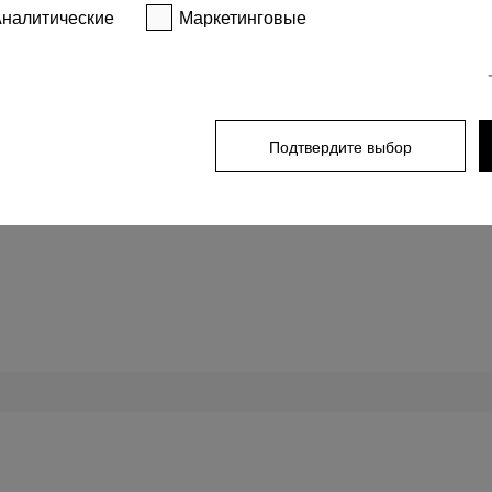
фис 11-02
налитические
Маркетинговые
k Plaza»
Подтвердите выбор