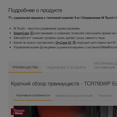
Подробнее о продукте
T1, сушильная машина с тепловой помпой: 9 кг I Управление M Touch I 
M Touch – простое управление одним касанием
SteamCare
разглаживает и освежает, позволяя сэкономить время на 
SilenceDrum* снижает уровень шума, делает сушку намного тише
Бельё не нужно сортировать;
DryCare 40
подходит для стирки при 40
Управление всеми функциями сушильной машины с системой Miele@home
МАТЕРИАЛЫ Д
ПРЕИМУЩЕСТВА
ПОДРОБНЕЕ О ПРОДУКТЕ
СКАЧИВАНИЯ
Краткий обзор преимуществ - TCR790WP E
Ключевые особенности
Бережный уход за бельём
Качество