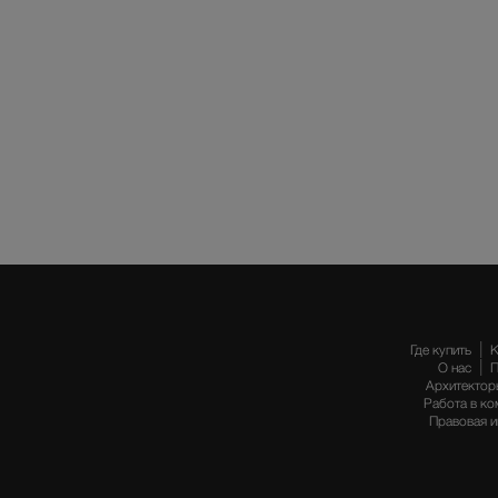
Где купить
К
О нас
П
Архитектор
Работа в ко
Правовая 