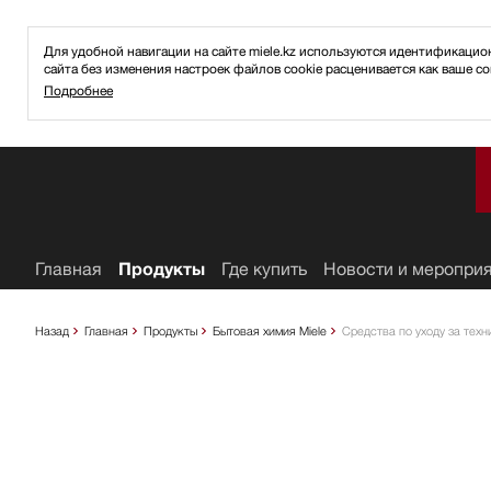
Для удобной навигации на сайте miele.kz используются идентификаци
сайта без изменения настроек файлов cookie расценивается как ваше со
Подробнее
ное
Главная
Продукты
Где купить
Новости и меропри
Назад
Главная
Продукты
Бытовая химия Miele
Средства по уходу за техн