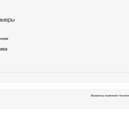
амеры
анием
амера
Возможны изменения техничес