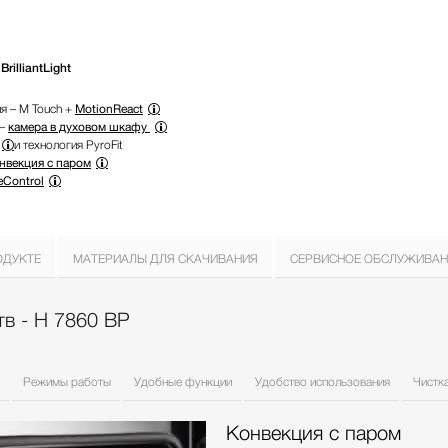
illiantLight
я – M Touch +
MotionReact
 –
камера в духовом шкафу
и технология PyroFit
нвекция с паром
eControl
ОДУКТЕ
МАТЕРИАЛЫ ДЛЯ СКАЧИВАНИЯ
СЕРВИСНОЕ ОБСЛУЖИВАН
в - H 7860 BP
Режимы работы
Удобные функции
Удобство использования
Чистка
Конвекция с паром