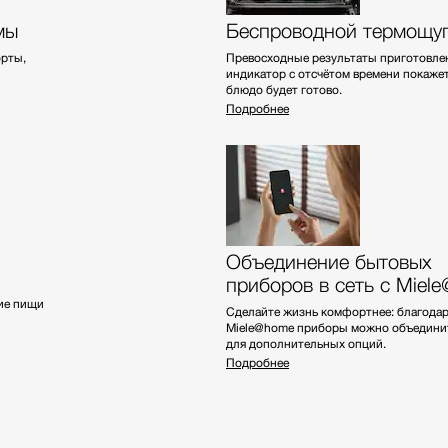
мы
Беспроводной термощу
орты,
Превосходные результаты приготовле
индикатор с отсчётом времени покажет
блюдо будет готово.
Подробнее
Объединение бытовых
приборов в сеть с Miel
ие пищи
Сделайте жизнь комфортнее: благода
Miele@home приборы можно объединить
для дополнительных опций.
Подробнее