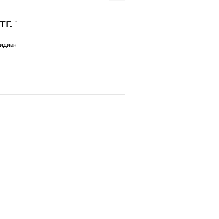
тг.
*
сидиан