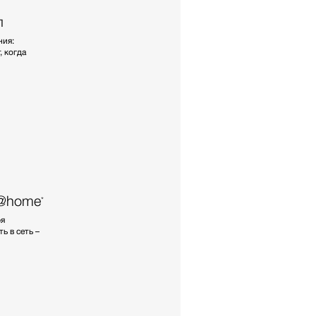
п
ния:
, когда
e@home
*
ря
 в сеть –