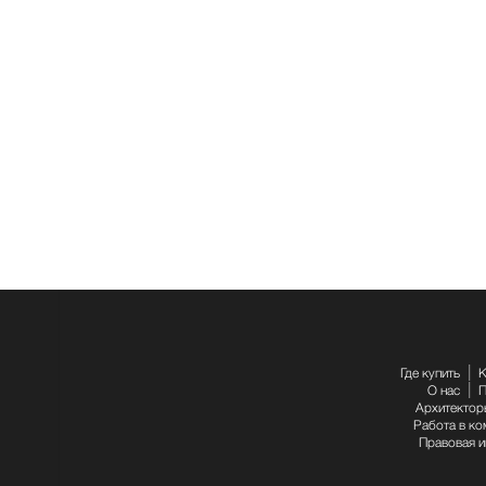
Где купить
К
О нас
П
Архитектор
Работа в ко
Правовая 