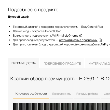
Подробнее о продукте
Духовой шкаф
Текстовый дисплей с поворотн. переключателями – EasyControl Plus
Лёгкий уход – покрытие PerfectClean
Возможность подключения к Wi-Fi –
Miele@home
Для превосходных результатов —
автоматические программы
Для приготовления блюд с хрустящей корочкой –
режим работы AirFry
ПРЕИМУЩЕСТВА
ПОДРОБНЕЕ О ПРОДУКТЕ
МАТЕРИАЛЫ Д
Краткий обзор преимуществ - H 2861-1 B 12
Ключевые особенности
Безопасность
Режимы работы
Удо