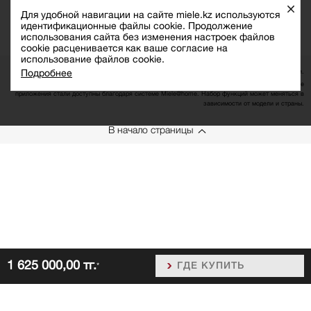
Закры
Для удобной навигации на сайте miele.kz используются
идентификационные файлы cookie. Продолжение
использования сайта без изменения настроек файлов
cookie расценивается как ваше согласие на
использование файлов cookie.
Подробнее
Возможны изменения технических характеристик по сравнению с указанными.
1
Дополнительное цифровое решение компании Miele & Cie. KG. Все интеллектуальные
приложения стали доступны благодаря системе Miele@home. Набор функций может меняться в
зависимости от модели и страны.
В начало страницы
1 625 000,00 тг.
ГДЕ КУПИТЬ
*