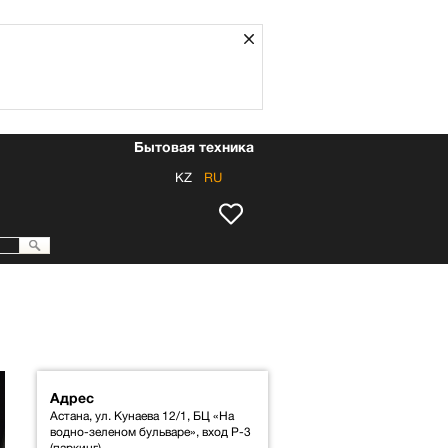
Закрыть
Бытовая техника
KZ
RU
Адрес
Астана, ул. Кунаева 12/1, БЦ «На
водно-зеленом бульваре», вход P-3
(паркинг)