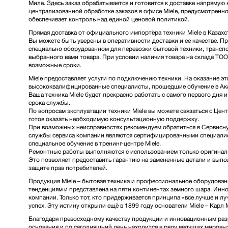
Миле. Здесь заказ обрабатывается и готовится к доставке напрямую
централизованной обработке заказов в офисе Miele, предусмотренн
обеспечивает контроль над единой ценовой политикой.
Прямая доставка от официального импортёра техники Miele в Казахс
Вы можете быть уверены в оперативности доставки и ее качестве. П
специально оборудованном для перевозки бытовой техники, транспо
выбранного вами товара. При условии наличия товара на складе ТО
возможные сроки.
Miele предоставляет услуги по подключению техники. На оказание э
высококвалифицированные специалисты, прошедшие обучение в Ака
Ваша техника Miele будет прекрасно работать с самого первого дня и
срока службы.
По вопросам эксплуатации техники Miele вы можете связаться с Цен
готов оказать необходимую консультационную поддержку.
При возможных неисправностях рекомендуем обратиться в Сервисную
службы сервиса компании являются сертифицированными специалис
специальное обучение в тренинг-центре Miele.
Ремонтные работы выполняются с использованием только оригинал
Это позволяет предоставить гарантию на замененные детали и выпо
защите прав потребителей.
Продукция Miele – бытовая техника и профессиональное оборудова
тенденциям и представлена на пяти континентах земного шара. Инн
компании. Только тот, кто придерживается принципа «все лучше и л
успех. Эту истину открыли ещё в 1899 году основатели Miele – Карл
Благодаря превосходному качеству продукции и инновационным разр
основания и по сегодняшний день находится в ряду ведущих миров