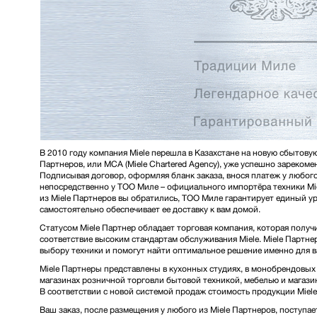
В 2010 году компания Miele перешла в Казахстане на новую сбытову
Партнеров, или MCA (Miele Chartered Agency), уже успешно зарекоме
Подписывая договор, оформляя бланк заказа, внося платеж у любого
непосредственно у ТОО Миле – официального импортёра техники Miele
из Miele Партнеров вы обратились, ТОО Миле гарантирует единый ур
самостоятельно обеспечивает ее доставку к вам домой.
Статусом Miele Партнер обладает торговая компания, которая пол
соответствие высоким стандартам обслуживания Miele. Miele Партне
выбору техники и помогут найти оптимальное решение именно для в
Miele Партнеры представлены в кухонных студиях, в монобрендовых 
магазинах розничной торговли бытовой техникой, мебелью и магази
В соответствии с новой системой продаж стоимость продукции Miele 
Ваш заказ, после размещения у любого из Miele Партнеров, поступ