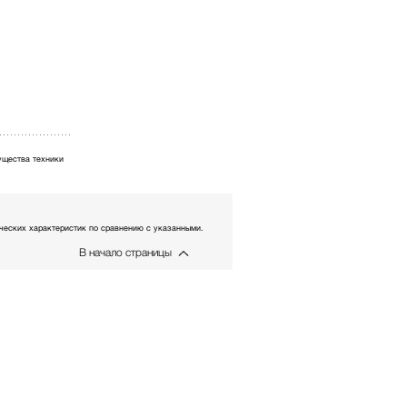
щества техники
еских характеристик по сравнению с указанными.
В начало страницы