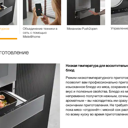
Управление
турное
Объединение техники в
Механизм Push2open
е
сеть с помощью
Miele@home
иготовление
Низкая температура для восхитительн
блюд
Режим низкотемпературного пригото
позволит вам профессионально приго
изысканное блюдо из мяса, сохранив 
вкус и полезные свойства. Блюдо из м
непременно получится нежным, сочны
ароматным – вы насладитесь им сразу
окончании приготовления. Не требует
пока мясо «отдохнёт»: мясной сок рас
по всему куску во время приготовлени