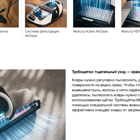
ркета
Система фильтрации
Фильтр Active AirClean
Фильтр HEP
AirClean
Турбощетки: тщательный уход — крас
Ковры нужно регулярно пылесосить, д
поверхности не видно грязи. Чтобы г
въевшаяся пыль, волосы и нити надё
удалялись, пылесосить ковры нужно с
использованием щётки. Турбощётка Mi
помощью специальной системы всасы
эффективно очищает ковры от загряз