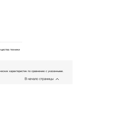
щества техники
еских характеристик по сравнению с указанными.
В начало страницы