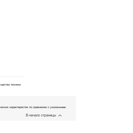
щества техники
еских характеристик по сравнению с указанными.
В начало страницы