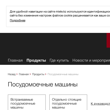
Для удобной навигации на сайте miele.kz используются идентификаци
сайта без изменения настроек файлов cookie расценивается как ваше со
Подробнее
ное
Главная
Продукты
Где купить
Новости и меропри
Назад
Главная
Продукты
Посудомоечные машины
Посудомоечные машины
Встраиваемые
Отдельно стоящие
посудомоечные
посудомоечные
К руководс
машины
машины