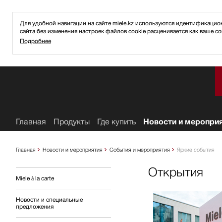
Для удобной навигации на сайте miele.kz используются идентификаци
сайта без изменения настроек файлов cookie расценивается как ваше со
Подробнее
ное
Главная
Продукты
Где купить
Новости и меропри
Главная
Новости и мероприятия
События и мероприятия
Яркие события
Открытия
Miele à la carte
Новости и специальные
предложения