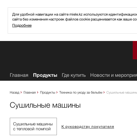
Для удобной навигации на сайте miele.kz используются идентификаци
сайта без изменения настроек файлов cookie расценивается как ваше со
Подробнее
ное
Главная
Продукты
Где купить
Новости и меропри
Назад
Главная
Продукты
Техника по уходу за бельём
Сушильные машин
Сушильные машины
Сушильные машины
К руководству покупателя
с тепловой помпой