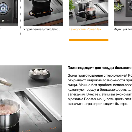
k
Управление SmartSelect
Технология PowerFlex
Функция Twi
Также подходит для посуды большого
Зоны приготовления с технологией Po
открывают широкие возможности при
пищи. Можно без проблем использов
кухонную посуду и большие формы д
запекания. Вместе с этим вы экономит
в режиме Booster мощность достигает 
а значит нагрев происходит быстро.