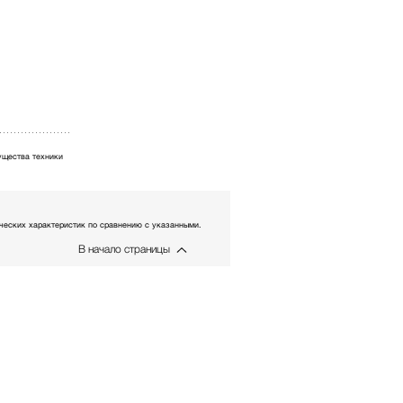
щества техники
еских характеристик по сравнению с указанными.
В начало страницы