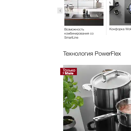
ительные
Конфорка Wo
Распознавание наличия
Возможность
посуды
комбинирования со
SmartLine
Технология PowerFlex